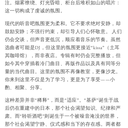
注。烟雾缭绕、灯光昏暗、柜台后堆积如山的唱片：
这一切构成了虔诚的氛围。
现代的听音吧氛围更为柔和。它不要求绝对安静，却
鼓励安静；不强行约束，却引导人们心怀敬意。 人们
仍会交谈，但声音更低沉，顺应着音乐的节奏。虽然
选曲者可能是DJ，但这里的氛围更接近“kissa”（土耳
其咖啡馆），而非夜店。专辑有时仍会完整播放，但
如今其中穿插着冷门曲目、再版作品以及具有同等分
量的当代曲目。这里的氛围不再像教室，更像沙龙。
你来到这里不仅是为了学习，更是为了享受——小
酌、相聚、分享。
这种差异并非“稀释”，而是“适应”。“基萨”诞生于战
后仍在重建中的日本，那个社会渴望知识、纪律和严
肃。而“聆听酒吧”则诞生于一个被噪音淹没的世界，
那个社会渴望宁静、仪式感和当下的存在感。两者都