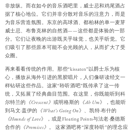
非放纵。而在如今的音乐酒吧里，威士忌和鸡尾酒占
据了核心地位。它们并非分散对音乐的注意力，而是
为音乐营造氛围。东京的高球酒、都柏林的单一麦芽
威士忌、布鲁克林的自然酒——这些都是体验的一部
分。它们让夜晚的出游既关乎味觉，也关乎听觉。它
们吸引了那些原本可能不会光顾的人，从而扩大了受
众圈。
再来看看传统的作用。那些“kissaten”以爵士乐为核
心，播放从海外引进的黑胶唱片，人们像研读经文一
样钻研这些作品。这家“聆听酒吧”既传承了这一传
统，又拓展了经典曲目范围。在这里，你既能听到科
尔特兰的
《Crescent》
或明格斯的
《Ah Um
》，也能听
到马文·盖伊的
《What’s Going On
》、凯特·布什的
《Hounds of Love
》，或是Floating Points与法老·桑德斯
合作的
《Promises》
。 这家酒吧将“深度聆听”的理念应