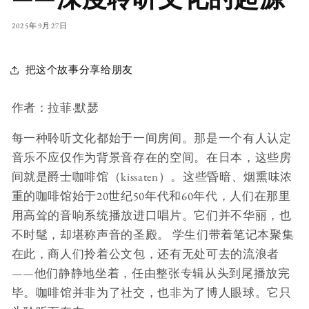
2025年9月27日
把这个故事分享给朋友
作者：拉菲·默瑟
每一种聆听文化都始于一间房间。那是一个有人认定
音乐不应仅作为背景音存在的空间。在日本，这些房
间就是爵士咖啡馆（kissaten）。这些昏暗、烟熏味浓
重的咖啡馆始于20世纪50年代和60年代，人们在那里
用高耸的音响系统播放进口唱片。它们并不华丽，也
不时髦，却堪称声音的圣殿。 学生们带着笔记本聚集
在此，商人们拎着公文包，还有无处可去的流浪者
——他们静静地坐着，任由整张专辑从头到尾播放完
毕。咖啡馆并非为了社交，也非为了博人眼球。它只