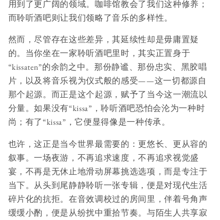
用到了更广阔的领域。咖啡馆教会了我们这种修养；
而聆听酒吧则让我们领略了音乐的多样性。
然而，尽管存在这些差异，其延续性却是毋庸置疑
的。当你坐在一家聆听酒吧里时，其实正置身于
“kissaten”的余韵之中。那份静谧、那份忠实、黑胶唱
片，以及将音乐视为仪式般的感受——这一切都源自
那个起源。而正是这个起源，赋予了当今这一潮流以
分量。如果没有“kissa”，聆听酒吧恐怕会沦为一种时
尚；有了“kissa”，它便显得像是一种传承。
也许，这正是当今世界最需要的：更悠长、更从容的
叙事。一场夜游，不再追求速度，不再追求视觉盛
宴，不再是无休止地滑动屏幕挑选选项，而是专注于
当下。从头到尾静静聆听一张专辑，便是对现代生活
碎片化的抗拒。在音效调校过的房间里，伴着号角声
缓缓小酌，便是从纷扰中重拾节奏。与陌生人共享寂