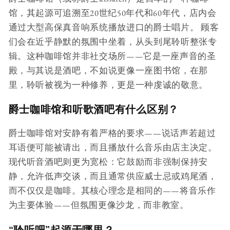
馆，其起源可追溯至20世纪50年代和60年代，店内会
通过大型高保真音响系统播放进口的爵士唱片。 顾客
们会在近乎静默的氛围中坐着，从头到尾聆听整张专
辑。这种咖啡馆并非社交场所——它是一座声音的圣
殿，与其说是酒吧，不如说更像一座图书馆，在那
里，聆听被视为一种修养，更是一种虔诚的敬意。
爵士咖啡馆和听歌酒吧有什么区别？
爵士咖啡馆对安静有着严格的要求——说话声若超过
耳语便可能被请出，而且播放什么音乐由店主决定。
现代听音酒吧则更为宽松：它鼓励而非强制保持安
静，允许低声交谈，而且通常供应威士忌或鸡尾酒，
而不仅仅是咖啡。其核心理念是相同的——将音乐作
为主要体验——但氛围更像沙龙，而非教室。
“聆听吧”起源于哪里？