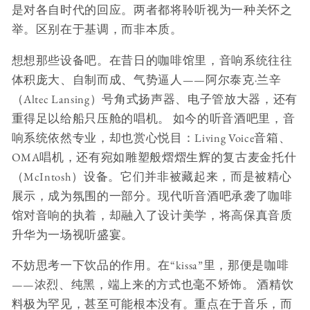
是对各自时代的回应。两者都将聆听视为一种关怀之
举。区别在于基调，而非本质。
想想那些设备吧。在昔日的咖啡馆里，音响系统往往
体积庞大、自制而成、气势逼人——阿尔泰克·兰辛
（Altec Lansing）号角式扬声器、电子管放大器，还有
重得足以给船只压舱的唱机。 如今的听音酒吧里，音
响系统依然专业，却也赏心悦目：Living Voice音箱、
OMA唱机，还有宛如雕塑般熠熠生辉的复古麦金托什
（McIntosh）设备。它们并非被藏起来，而是被精心
展示，成为氛围的一部分。现代听音酒吧承袭了咖啡
馆对音响的执着，却融入了设计美学，将高保真音质
升华为一场视听盛宴。
不妨思考一下饮品的作用。在“kissa”里，那便是咖啡
——浓烈、纯黑，端上来的方式也毫不矫饰。 酒精饮
料极为罕见，甚至可能根本没有。重点在于音乐，而