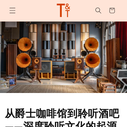
购
跳至内
容
物
车
从爵士咖啡馆到聆听酒吧
——深度聆听文化的起源