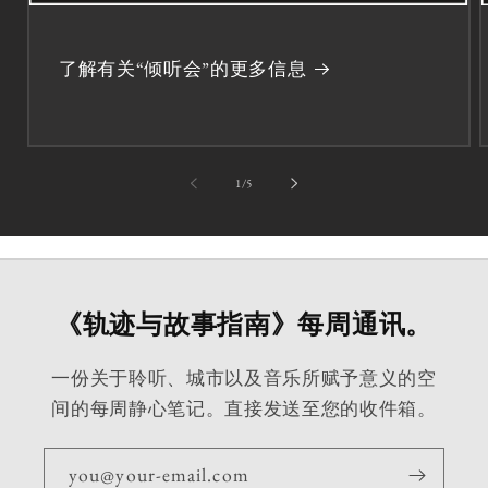
了解有关“倾听会”的更多信息
第
1
/
5
《轨迹与故事指南》每周通讯。
一份关于聆听、城市以及音乐所赋予意义的空
间的每周静心笔记。直接发送至您的收件箱。
you@your-email.com