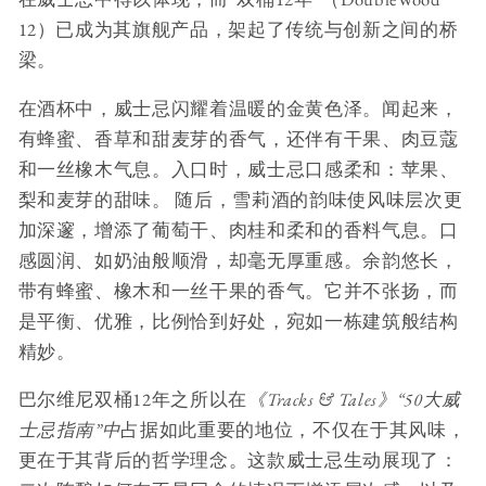
12）已成为其旗舰产品，架起了传统与创新之间的桥
梁。
在酒杯中，威士忌闪耀着温暖的金黄色泽。闻起来，
有蜂蜜、香草和甜麦芽的香气，还伴有干果、肉豆蔻
和一丝橡木气息。入口时，威士忌口感柔和：苹果、
梨和麦芽的甜味。 随后，雪莉酒的韵味使风味层次更
加深邃，增添了葡萄干、肉桂和柔和的香料气息。口
感圆润、如奶油般顺滑，却毫无厚重感。余韵悠长，
带有蜂蜜、橡木和一丝干果的香气。它并不张扬，而
是平衡、优雅，比例恰到好处，宛如一栋建筑般结构
精妙。
巴尔维尼双桶12年之所以在
《Tracks & Tales》“50大威
士忌指南”中
占据如此重要的地位，不仅在于其风味，
更在于其背后的哲学理念。这款威士忌生动展现了：