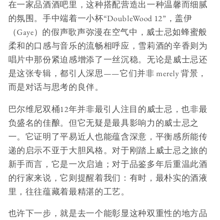
在一家品酒酒吧里，这种搭配营造出一种温馨而细腻
的氛围。手中端着一小杯“DoubleWood 12”，盖伊
（Gaye）的假声歌声弥漫在空气中，威士忌如蜂蜜般
柔和的口感与音乐的流畅相呼应，雪莉酒的辛香则为
唱片中那份紧迫感增添了一丝沉稳。无论是威士忌还
是这张专辑，都引人深思——它们并非 merely 背景，
而是对话与思考的良伴。
巴尔维尼双桶12年并非最引人注目的威士忌，也非最
负盛名的佳酿。但它无疑是最具影响力的威士忌之
一。它证明了平易近人也能蕴含深意，平衡感所能传
递的启示不亚于大胆风格。对于刚踏上威士忌之旅的
新手而言，它是一次启迪；对于品鉴多年后重温此酒
的行家来说，它则提醒着我们：有时，最朴实的酒液
里，往往蕴藏着最精湛的工艺。
也许下一步，就是去一个能彰显这种双重性的地方品