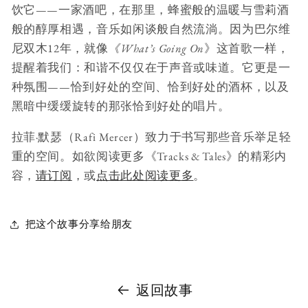
饮它——一家酒吧，在那里，蜂蜜般的温暖与雪莉酒
般的醇厚相遇，音乐如闲谈般自然流淌。因为巴尔维
尼双木12年，就像
《What’s Going On
》这首歌一样，
提醒着我们：和谐不仅仅在于声音或味道。它更是一
种氛围——恰到好处的空间、恰到好处的酒杯，以及
黑暗中缓缓旋转的那张恰到好处的唱片。
拉菲·默瑟（Rafi Mercer）致力于书写那些音乐举足轻
重的空间。如欲阅读更多《Tracks & Tales》的精彩内
容，
请订阅
，或
点击此处阅读更多
。
把这个故事分享给朋友
返回故事