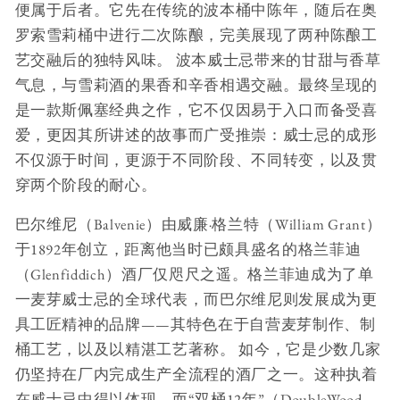
便属于后者。它先在传统的波本桶中陈年，随后在奥
罗索雪莉桶中进行二次陈酿，完美展现了两种陈酿工
艺交融后的独特风味。 波本威士忌带来的甘甜与香草
气息，与雪莉酒的果香和辛香相遇交融。最终呈现的
是一款斯佩塞经典之作，它不仅因易于入口而备受喜
爱，更因其所讲述的故事而广受推崇：威士忌的成形
不仅源于时间，更源于不同阶段、不同转变，以及贯
穿两个阶段的耐心。
巴尔维尼（Balvenie）由威廉·格兰特（William Grant）
于1892年创立，距离他当时已颇具盛名的格兰菲迪
（Glenfiddich）酒厂仅咫尺之遥。格兰菲迪成为了单
一麦芽威士忌的全球代表，而巴尔维尼则发展成为更
具工匠精神的品牌——其特色在于自营麦芽制作、制
桶工艺，以及以精湛工艺著称。 如今，它是少数几家
仍坚持在厂内完成生产全流程的酒厂之一。这种执着
在威士忌中得以体现，而“双桶12年”（DoubleWood