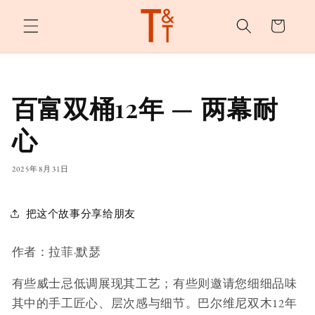
购
跳至内
容
物
车
百富双桶12年 — 两幕耐
心
2025年8月31日
把这个故事分享给朋友
作者：拉菲·默瑟
有些威士忌低调展现其工艺；有些则邀请您细细品味
其中的手工匠心、层次感与细节。巴尔维尼双木12年