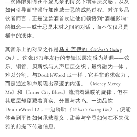
二次陈酿如何在不显冗余的情况下增添层次感，以及
如何引导而非强行加速威士忌的成熟过程。对许多品
饮者而言，正是这款酒首次让他们领悟到“酒桶影响”
的概念——威士忌是木材之间的对话，而不仅仅只是
桶中的液体。
其音乐上的对应之作是
马文·盖伊的
《What’s Going
On》
。这张1971年发行的专辑以层次感为基调——弦
乐、铜管、贝斯线与人声层层交织，最终融为一体，
难以分割。与DoubleWood 12一样，它并非追求张力，
而是通过和声展现出深邃的内涵。 《Mercy Mercy
Me》和《Inner City Blues》流淌着温暖的旋律，但在
其底层却蕴藏着真实、分量与共鸣。一边品饮
DoubleWood 12，一边聆听
《What’s Going On》
，便能
体会到平衡如何承载意义，甜美与辛香如何在不失优
雅的前提下传递信息。