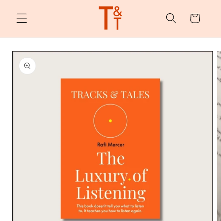
购
跳至内
容
物
车
跳至产
品信息