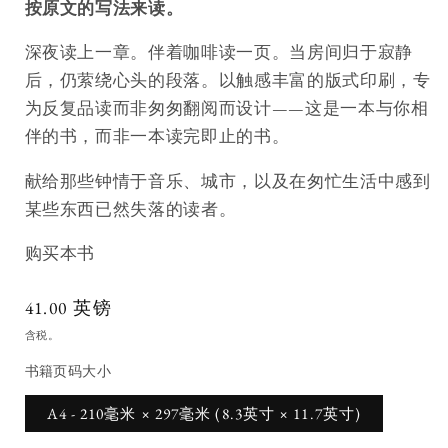
按原文的写法来读。
深夜读上一章。伴着咖啡读一页。当房间归于寂静
后，仍萦绕心头的段落。以触感丰富的版式印刷，专
为反复品读而非匆匆翻阅而设计——这是一本与你相
伴的书，而非一本读完即止的书。
献给那些钟情于音乐、城市，以及在匆忙生活中感到
某些东西已然失落的读者。
购买本书
原
41.00 英镑
价
含税。
书籍页码大小
A4 - 210毫米 × 297毫米 (8.3英寸 × 11.7英寸)