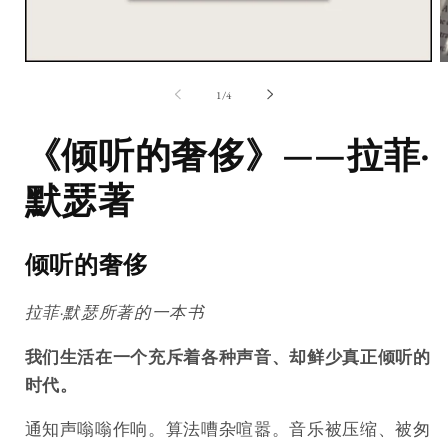
在
模
第
1
/
4
态
窗
《倾听的奢侈》——拉菲·
口
中
打
默瑟著
开
媒
体
1
2
倾听的奢侈
拉菲·默瑟所著的一本书
我们生活在一个充斥着各种声音、却鲜少真正倾听的
时代。
通知声嗡嗡作响。算法嘈杂喧嚣。音乐被压缩、被匆