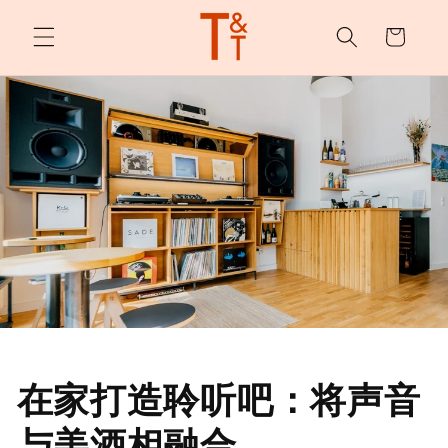
购
跳至内
容
物
车
在家打造聆听吧：将声音
与美酒相融合