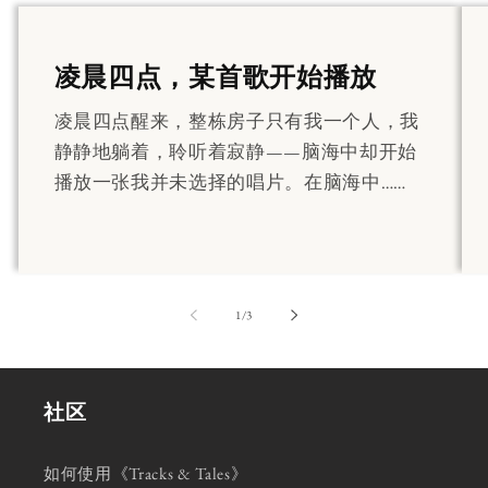
凌晨四点，某首歌开始播放
凌晨四点醒来，整栋房子只有我一个人，我
静静地躺着，聆听着寂静——脑海中却开始
播放一张我并未选择的唱片。在脑海中……
第
1
/
3
社区
如何使用《Tracks & Tales》