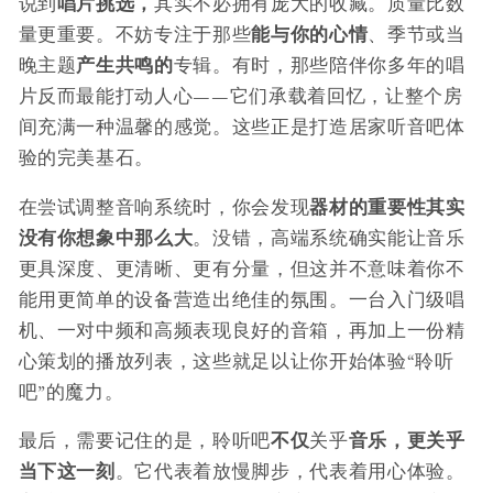
说到
唱片挑选，
其实不必拥有庞大的收藏。质量比数
量更重要。不妨专注于那些
能与你的心情
、季节或当
晚主题
产生共鸣的
专辑。有时，那些陪伴你多年的唱
片反而最能打动人心——它们承载着回忆，让整个房
间充满一种温馨的感觉。这些正是打造居家听音吧体
验的完美基石。
在尝试调整音响系统时，你会发现
器材的重要性其实
没有你想象中那么大
。没错，高端系统确实能让音乐
更具深度、更清晰、更有分量，但这并不意味着你不
能用更简单的设备营造出绝佳的氛围。一台入门级唱
机、一对中频和高频表现良好的音箱，再加上一份精
心策划的播放列表，这些就足以让你开始体验“聆听
吧”的魔力。
最后，需要记住的是，聆听吧
不仅
关乎
音乐，更关乎
当下这一刻
。它代表着放慢脚步，代表着用心体验。