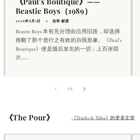
《Paul's Boutique》——
Beastie Boys（1989）
2026年8月1日
拉菲·默瑟
Beastie Boys 本有充分理由沿用旧路，却选择
推翻了那个曾行之有效的自我形象。《Paul's
Boutique》便是随后发生的一切：上百张唱
片……
第
1
/
3
《The Pour》
《Tracks & Tales》的更多文章