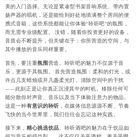
美的入门选择。无论是紧凑型书架音响系统、带内置
扬声器的唱机，还是能恰到好处地填满整个房间的便
携式音箱，这些系统都能让你体验“聆听吧”的氛围，
而无需专业级配置。 没错，随着你投资更好的设备，
音质会不断提升，但关键在于：你所营造的空间，与
其中播放的音乐同样重要。
首先，要注重
氛围
营造。聆听吧的魅力不仅源于音
乐，更源于其氛围。 首先营造氛围：柔和的灯光，或
许点几支蜡烛或开几盏柔光灯。清除空间中的干扰
——此刻正是让你真正沉浸其中的时机。移除任何可
能分散你对声音、音乐以及当下体验注意力的物品。
这是一种
有意识的聆听
，在媒体信息源源不断、节奏
飞快的当今世界里，我们往往会忘记这种实践。
接下来，
精心挑选饮品
。聆听酒吧的魅力在于饮品如
何与音乐相得益彰——这不仅仅关乎酒精，更关乎啜