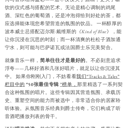
饮的仪式感与搭配的艺术。无论是精心调制的鸡尾
酒、深红色的葡萄酒，还是冲泡得恰到好处的茶，都
应选择能体现您希望营造的氛围的饮品。 一杯醇厚的
波本威士忌搭配迈尔斯·戴维斯的
《Kind of Blue
》，能
让你沉浸在沉思的时刻；而一杯清爽的杜松子酒加通
宁水，则可能与巴萨诺瓦或法国爵士乐完美契合。
就像音乐一样，
简单往往才是最好的
。不必刻意追求
浮夸——几杯好酒和几张好唱片，就足以让你沉浸其
中。 如果你刚刚入门，不妨看看
我们“Tracks & Tales”
栏目中的
“50张最佳专辑
”榜单，
那里精选了一系列契
合这种氛围的唱片。这些专辑因其营造氛围、承载历
史、重塑空间的能力而被选中，非常适合你的居家聆
听体验。从氛围音乐经典到爵士传奇，它们构成了听
音酒吧播放列表的骨干。