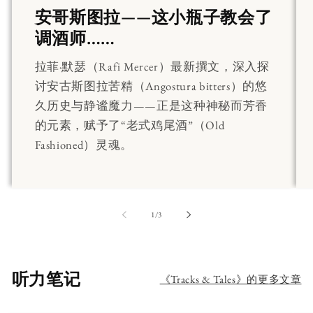
安哥斯图拉——这小瓶子教会了
调酒师……
拉菲·默瑟（Rafi Mercer）最新撰文，深入探
讨安古斯图拉苦精（Angostura bitters）的悠
久历史与静谧魔力——正是这种神秘而芳香
的元素，赋予了“老式鸡尾酒”（Old
Fashioned）灵魂。
第
1
/
3
听力笔记
《Tracks & Tales》的更多文章