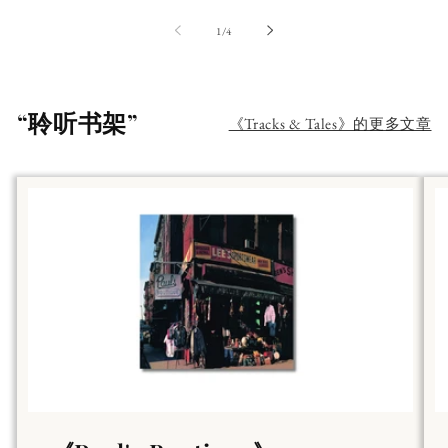
第
1
/
4
“聆听书架”
《Tracks & Tales》的更多文章