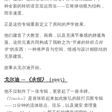
种全新的聆听语言应运而生——它将律动视为结构，
而非速度。
正是这些专辑重新定义了房间的声学效果。
他们建造了大教堂、画廊，以及充满节奏感的静谧角
落。这些元素共同构成了我称之为
“节奏的聆听几何
学”
的东西：一种将声音与空间、情感与设计相联结的
无形建筑。
故事从戈尔迪开始。
戈尔迪 —
《永恒》
（1995）
他不仅制作了一张专辑，更竖起了一座丰碑。
《Timeless
》是首张听起来如此恢弘的鼓打贝斯专辑
——21分钟的流体鼓点、弦乐，以及黛安·查理曼