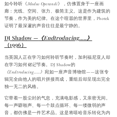
如今聆听《
Modus Operandi
》，仿佛置身于一座画
廊：光线、空间、张力、极简主义。这是作为建筑的
节奏，作为美的纪律。在这个喧嚣的世界里，Photek
证明了最深邃的声音往往是最宁静的。
DJ Shadow —
《Endtroducing…..》
（1996）
当英国人正在学习如何聆听节奏时，加利福尼亚人却
在学习如何
铭记
节奏。DJ Shadow的
《Endtroducing……》
宛如一座声音博物馆——这张专
辑完全由他人的唱片拼接而成，重组后却呈现出完全
独一无二的风格。
它带着一股尘封的气息，充满电影感，又亲密无间。
每一声噼啪声、每一个鼓点循环、每一缕微弱的声
音，都仿佛是一件艺术品。这是将嘻哈音乐转化为内