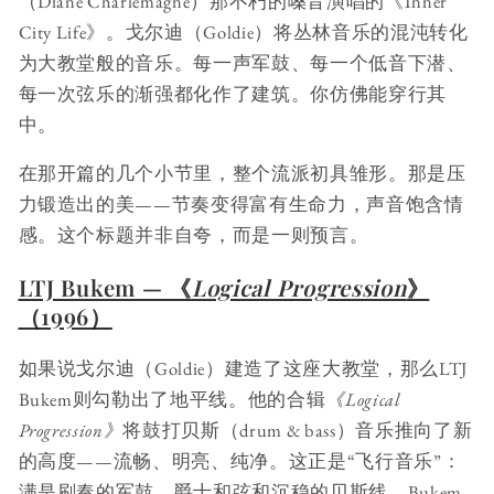
（Diane Charlemagne）那不朽的嗓音演唱的《Inner
City Life》。戈尔迪（Goldie）将丛林音乐的混沌转化
为大教堂般的音乐。每一声军鼓、每一个低音下潜、
每一次弦乐的渐强都化作了建筑。你仿佛能穿行其
中。
在那开篇的几个小节里，整个流派初具雏形。那是压
力锻造出的美——节奏变得富有生命力，声音饱含情
感。这个标题并非自夸，而是一则预言。
LTJ Bukem — 《
Logical Progression
》
（1996）
如果说戈尔迪（Goldie）建造了这座大教堂，那么LTJ
Bukem则勾勒出了地平线。他的合辑
《Logical
Progression》
将鼓打贝斯（drum & bass）音乐推向了新
的高度——流畅、明亮、纯净。这正是“飞行音乐”：
满是刷奏的军鼓、爵士和弦和沉稳的贝斯线。Bukem