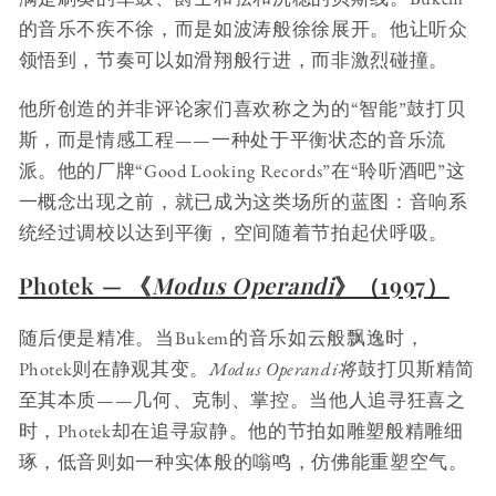
的音乐不疾不徐，而是如波涛般徐徐展开。他让听众
领悟到，节奏可以如滑翔般行进，而非激烈碰撞。
他所创造的并非评论家们喜欢称之为的“智能”鼓打贝
斯，而是情感工程——一种处于平衡状态的音乐流
派。他的厂牌“Good Looking Records”在“聆听酒吧”这
一概念出现之前，就已成为这类场所的蓝图：音响系
统经过调校以达到平衡，空间随着节拍起伏呼吸。
Photek — 《
Modus Operandi
》（1997）
随后便是精准。当Bukem的音乐如云般飘逸时，
Photek则在静观其变。
Modus Operandi将
鼓打贝斯精简
至其本质——几何、克制、掌控。当他人追寻狂喜之
时，Photek却在追寻寂静。他的节拍如雕塑般精雕细
琢，低音则如一种实体般的嗡鸣，仿佛能重塑空气。