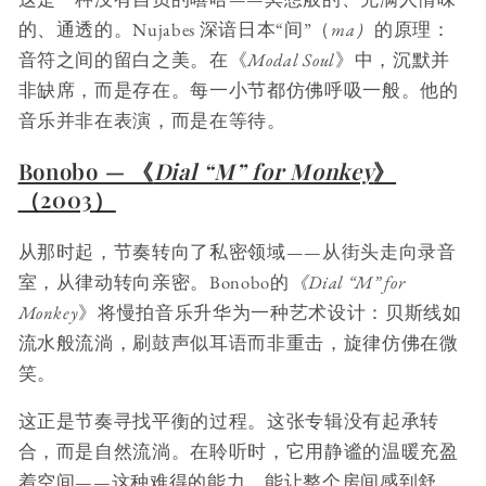
的、通透的。Nujabes 深谙日本“间”（
ma）
的原理：
音符之间的留白之美。在《
Modal Soul
》中，沉默并
非缺席，而是存在。每一小节都仿佛呼吸一般。他的
音乐并非在表演，而是在等待。
Bonobo — 《
Dial “M” for Monkey
》
（2003）
从那时起，节奏转向了私密领域——从街头走向录音
室，从律动转向亲密。Bonobo的
《Dial “M” for
Monkey
》将慢拍音乐升华为一种艺术设计：贝斯线如
流水般流淌，刷鼓声似耳语而非重击，旋律仿佛在微
笑。
这正是节奏寻找平衡的过程。这张专辑没有起承转
合，而是自然流淌。在聆听时，它用静谧的温暖充盈
着空间——这种难得的能力，能让整个房间感到舒