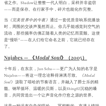
省之作。Shadow让整整一代人明白，采样并非盗窃
——而是保存。在行家手中，碎片也能化作完整。
当
《完美世界中的午夜》
通过一套优质音响系统播放
时，周围的交谈声戛然而止。你几乎能感觉到空气的
流动，那些频率仿佛正随着人类的记忆而震颤。这便
是“慢听”——在人们给它命名之前，它就已经存在
了。
Nujabes — 《
Modal Soul
》（2005）
十年后，在东京，Jun Seba——更广为人知的名字是
Nujabes——将这一理念诠释得淋漓尽致。
《Modal
Soul
》汲取了嘻哈的节奏语言，并融入了爵士乐的精
髓。钢琴循环、温暖的贝斯，以及Shing02沉稳的嗓
音，共同营造出一个让声音化作疗愈之源的世界。
这是一种没有自负的嘻哈——冥想般的、充满人情味