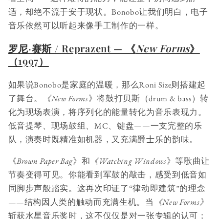
适，却绝不流于安于现状。Bonobo让我们明白，电子
音乐依然可以听起来像手工制作的一样。
罗尼·赛斯 / Reprazent — 《
New Forms
》
（1997）
如果说Bonobo是家庭的温暖，那么Roni Size则搭建起
了舞台。
《New Forms
》将鼓打贝斯（drum & bass）转
化为现场表演，将序列化的能量转化为音乐表现力。
低音提琴、现场鼓组、MC、键盘——一支完整的乐
队，演奏时既精准如机器，又充满爵士乐的韵味。
《
Brown Paper Bag
》和
《Watching Windows
》等歌曲让
节奏变得可见。你能看到军鼓的敲击，感受到低音如
同脚步声般踏实。这再次印证了“律动即建筑”的理念
——结构因人类的触动而充满生机。当
《New Forms》
斩获水星音乐奖时，这不仅仅是对一张专辑的认可；