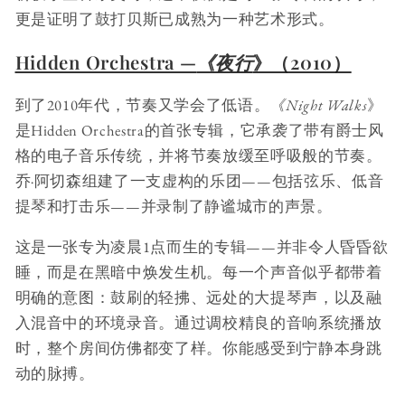
更是证明了鼓打贝斯已成熟为一种艺术形式。
Hidden Orchestra —
《夜行
》（2010）
到了2010年代，节奏又学会了低语。
《Night Walks
》
是Hidden Orchestra的首张专辑，它承袭了带有爵士风
格的电子音乐传统，并将节奏放缓至呼吸般的节奏。
乔·阿切森组建了一支虚构的乐团——包括弦乐、低音
提琴和打击乐——并录制了静谧城市的声景。
这是一张专为凌晨1点而生的专辑——并非令人昏昏欲
睡，而是在黑暗中焕发生机。每一个声音似乎都带着
明确的意图：鼓刷的轻拂、远处的大提琴声，以及融
入混音中的环境录音。通过调校精良的音响系统播放
时，整个房间仿佛都变了样。你能感受到宁静本身跳
动的脉搏。