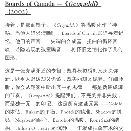
Boards of Canada —《
Geogaddi
》
（2002）
接着，是那面镜子。
《Geogaddi
》将温暖化作了神
秘。当他人追求清晰时，Boards of Canada却追寻着记
忆。他们的声音——失调的合成器、扭曲的循环音
轨、若隐若现的孩童嗓音——将怀旧之情化作了几何
图形。
这是一张充满矛盾的专辑：既具模拟感却又历久弥
新，既令人舒缓却又诡谲，既美丽却又诡异。仔细聆
听，你会从迷雾中听出其中的规律——那是伪装成熵
的节奏。
《Geogaddi》
提醒我们，不完美并非失败，
而是独一无二的印记。 这是所有这些元素——Goldie
的恢弘、Bukem的平衡、Photek的精准、Shadow的拼
贴、Nujabes的耐心、Bonobo的温暖、Roni Size的结
构、Hidden Orchestra的沉静——汇聚成抽象艺术的交