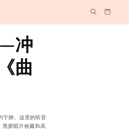
购
物
车
—冲
《曲
的宁静。这里的听音
，黑胶唱片收藏和高