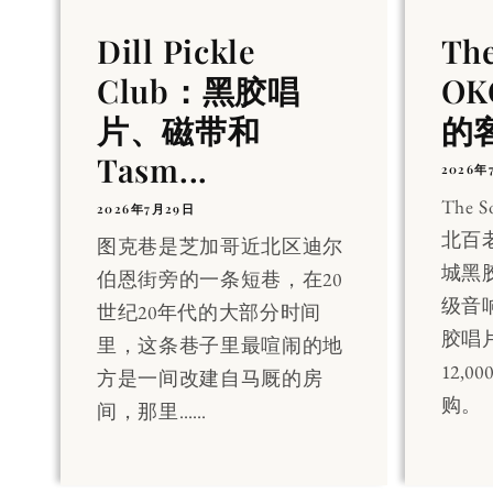
Dill Pickle
Th
Club：黑胶唱
OK
片、磁带和
的
Tasm...
2026年
The 
2026年7月29日
北百
图克巷是芝加哥近北区迪尔
城黑
伯恩街旁的一条短巷，在20
级音
世纪20年代的大部分时间
胶唱
里，这条巷子里最喧闹的地
12,
方是一间改建自马厩的房
购。
间，那里……