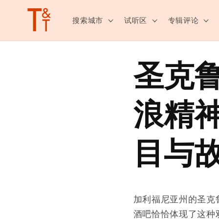
跳至内
容
搜索城市
试听区
专辑评论
圣克
浪精
目与
加利福尼亚州的圣克
酒吧恰恰体现了这种