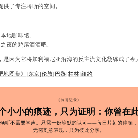
提供了专注聆听的空间。
的本地咖啡馆。
乐之夜的鸡尾酒酒吧。
，是因为它将加利福尼亚沿海的反主流文化凝练成了令
吧地图集》
|
东京
|
伦敦
|
巴黎
|
柏林
|
纽约
《聆听记录》
个小小的痕迹，只为证明：你曾在
倾听不需要掌声。只需一份静默的认可——每日片刻的停顿，
无需刻意表现，只为彼此分享。