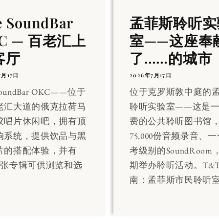
e SoundBar
孟菲斯聆听实
C — 百老汇上
室——这座奉
客厅
了……的城市
7月17日
2026年7月17日
SoundBar OKC——位于
位于克罗斯敦中庭的
老汇大道的俄克拉荷马
聆听实验室——这是
胶唱片休闲吧，拥有顶
费的公共聆听图书馆
响系统，提供饮品与黑
75,000份音频录音、
片的搭配体验，并有
考级别的SoundRoo
000张专辑可供浏览和选
期举办聆听活动。T&
南：孟菲斯市民聆听