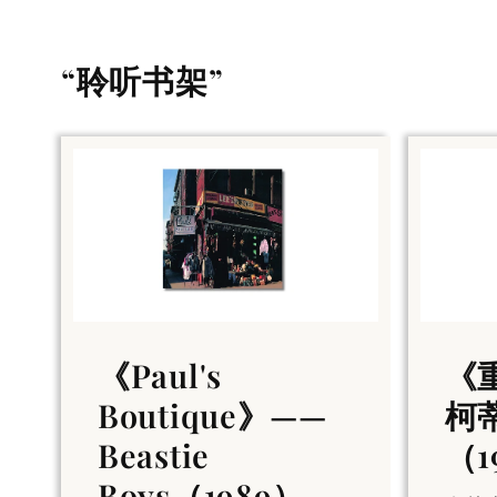
“聆听书架”
《Paul's
《
Boutique》——
柯
Beastie
（1
Boys（1989）