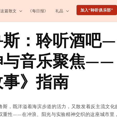
加入“聆听俱乐部”
这篇散文
《每日报》
礼品
鲁斯：聆听酒吧—
神与音乐聚焦——
故事》指南
鲁斯，既洋溢着海滨步道的活力，又散发着反主流文化
双重性——在冲浪、阳光与实验精神交织的这座城市里