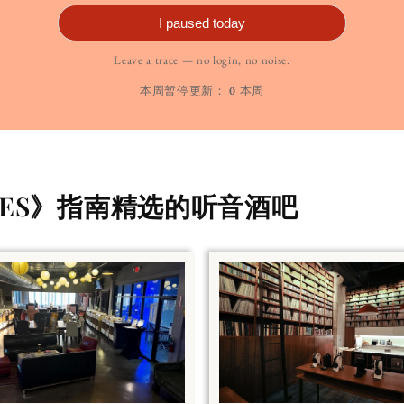
I paused today
Leave a trace — no login, no noise.
本周暂停更新：
0
本周
ALES》指南精选的听音酒吧