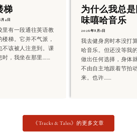
楼梯
为什么我总是
味嘻哈音乐
8月4日
校里有一段通往英语教
2026年8月1日
的楼梯。它并不气派，
我去健身房时本没打
也不该被人注意到。课
哈音乐。但还没等我
息时，我坐在那里……
做出任何选择，身体
不由自主地跟着节拍
来。也许……
《Tracks & Tales》的更多文章