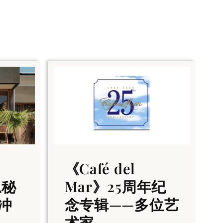
《Café del
隐秘
Mar》25周年纪
冲
念专辑——多位艺
术家...