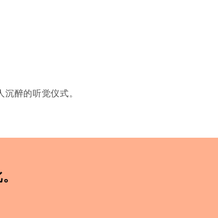
人沉醉的听觉仪式。
此。