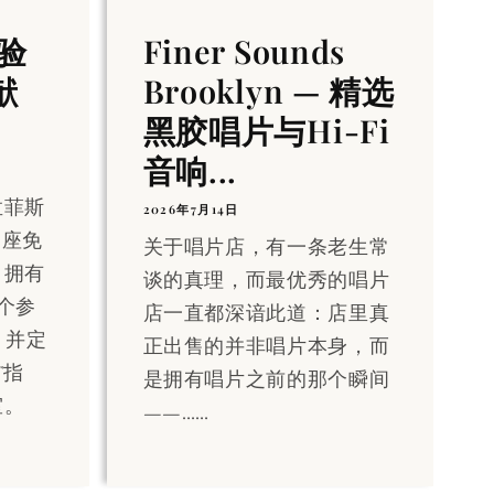
验
Finer Sounds
献
Brooklyn — 精选
黑胶唱片与Hi-Fi
音响...
孟菲斯
2026年7月14日
一座免
关于唱片店，有一条老生常
，拥有
谈的真理，而最优秀的唱片
一个参
店一直都深谙此道：店里真
m，并定
正出售的并非唱片本身，而
T指
是拥有唱片之前的那个瞬间
室。
——……