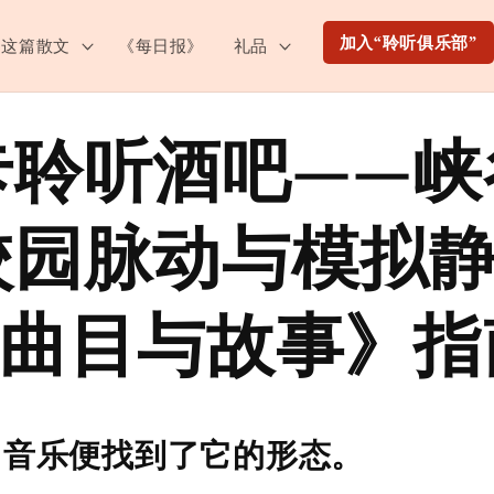
加入“聆听俱乐部”
这篇散文
《每日报》
礼品
卡聆听酒吧——峡
校园脉动与模拟
《曲目与故事》指
，音乐便找到了它的形态。