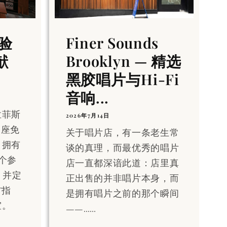
验
Finer Sounds
献
Brooklyn — 精选
黑胶唱片与Hi-Fi
音响...
孟菲斯
2026年7月14日
一座免
关于唱片店，有一条老生常
，拥有
谈的真理，而最优秀的唱片
一个参
店一直都深谙此道：店里真
m，并定
正出售的并非唱片本身，而
T指
是拥有唱片之前的那个瞬间
室。
——……