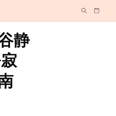
购
物
车
谷静
静寂
南