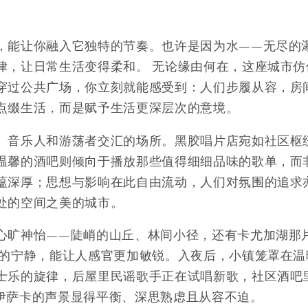
，能让你融入它独特的节奏。也许是因为水——无尽的
律，让日常生活变得柔和。 无论缘由何在，这座城市
穿过公共广场，你立刻就能感受到：人们步履从容，房
点缀生活，而是赋予生活更深层次的意境。
、音乐人和游荡者交汇的场所。黑胶唱片店宛如社区枢
温馨的酒吧则倾向于播放那些值得细细品味的歌单，而
蕴深厚；思想与影响在此自由流动，人们对氛围的追求
处的空间之美的城市。
心旷神怡——陡峭的山丘、林间小径，还有卡尤加湖那
然的宁静，能让人感官更加敏锐。入夜后，小镇笼罩在
士乐的旋律，后屋里民谣歌手正在试唱新歌，社区酒吧
伊萨卡的声景显得平衡、深思熟虑且从容不迫。