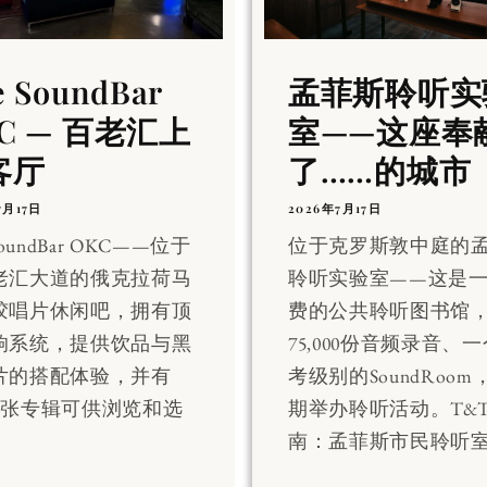
e SoundBar
孟菲斯聆听实
C — 百老汇上
室——这座奉
客厅
了……的城市
7月17日
2026年7月17日
SoundBar OKC——位于
位于克罗斯敦中庭的
老汇大道的俄克拉荷马
聆听实验室——这是
胶唱片休闲吧，拥有顶
费的公共聆听图书馆
响系统，提供饮品与黑
75,000份音频录音、
片的搭配体验，并有
考级别的SoundRoo
000张专辑可供浏览和选
期举办聆听活动。T&
南：孟菲斯市民聆听