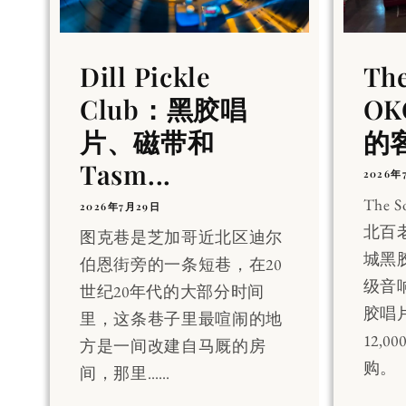
Dill Pickle
Th
Club：黑胶唱
OK
片、磁带和
的
Tasm...
2026年
The 
2026年7月29日
北百
图克巷是芝加哥近北区迪尔
城黑
伯恩街旁的一条短巷，在20
级音
世纪20年代的大部分时间
胶唱
里，这条巷子里最喧闹的地
12,
方是一间改建自马厩的房
购。
间，那里……