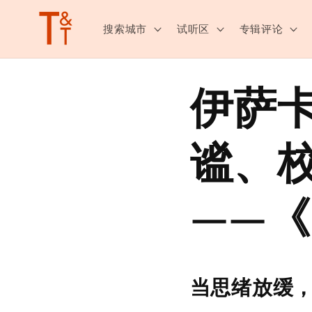
跳至内
容
搜索城市
试听区
专辑评论
伊萨
谧、
——
当思绪放缓