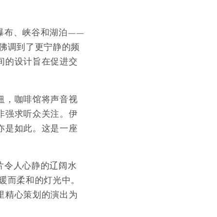
瀑布、峡谷和湖泊——
仿佛调到了更宁静的频
间的设计旨在促进交
纽，咖啡馆将声音视
非强求听众关注。伊
亦是如此。这是一座
片令人心静的辽阔水
温暖而柔和的灯光中。
里精心策划的演出为