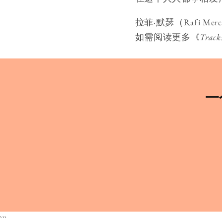
拉菲·默瑟（Rafi M
如需阅读更多《
Track
一
```