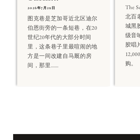
The 
2026年7月29日
北百
图克巷是芝加哥近北区迪尔
城黑
伯恩街旁的一条短巷，在20
级音
世纪20年代的大部分时间
胶唱
里，这条巷子里最喧闹的地
12,
方是一间改建自马厩的房
购。
间，那里……