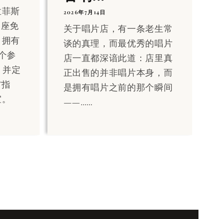
孟菲斯
2026年7月14日
一座免
关于唱片店，有一条老生常
，拥有
谈的真理，而最优秀的唱片
一个参
店一直都深谙此道：店里真
m，并定
正出售的并非唱片本身，而
T指
是拥有唱片之前的那个瞬间
室。
——……