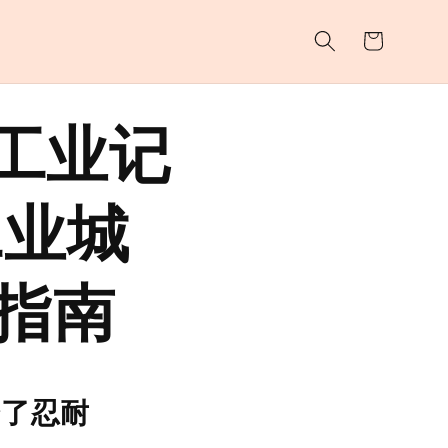
购
物
车
—工业记
工业城
指南
会了忍耐