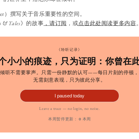
ercer）撰写关于音乐重要性的空间。
s & Tales
》的故事
，请订阅
，或
点击此处阅读更多内容
《聆听记录》
个小小的痕迹，只为证明：你曾在
倾听不需要掌声。只需一份静默的认可——每日片刻的停顿，
无需刻意表现，只为彼此分享。
I paused today
Leave a trace — no login, no noise.
本周暂停更新：
0
本周