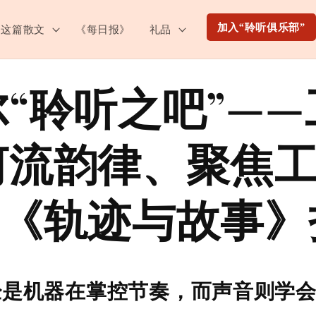
加入“聆听俱乐部”
这篇散文
《每日报》
礼品
“聆听之吧”—
河流韵律、聚焦
—《轨迹与故事》
经是机器在掌控节奏，而声音则学