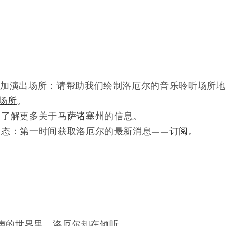
添加演出场所：请帮助我们绘制洛厄尔的音乐聆听场所
场所
。
：了解更多关于
马萨诸塞州
的信息。
动态：第一时间获取洛厄尔的最新消息——
订阅
。
声的世界里，洛厄尔却在倾听。