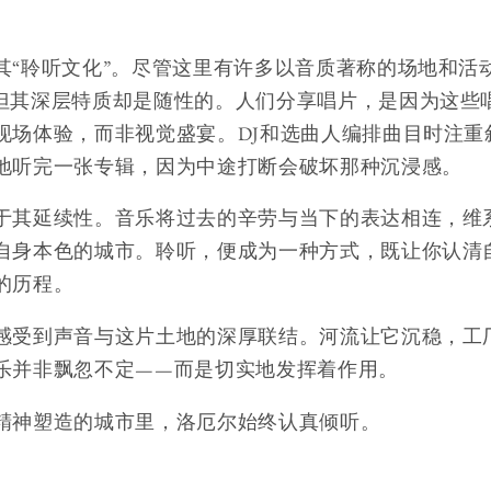
其“聆听文化”。尽管这里有许多以音质著称的场地和活
但其深层特质却是随性的。人们分享唱片，是因为这些
现场体验，而非视觉盛宴。DJ和选曲人编排曲目时注重
地听完一张专辑，因为中途打断会破坏那种沉浸感。
于其延续性。音乐将过去的辛劳与当下的表达相连，维
自身本色的城市。聆听，便成为一种方式，既让你认清
的历程。
感受到声音与这片土地的深厚联结。河流让它沉稳，工
乐并非飘忽不定——而是切实地发挥着作用。
精神塑造的城市里，洛厄尔始终认真倾听。