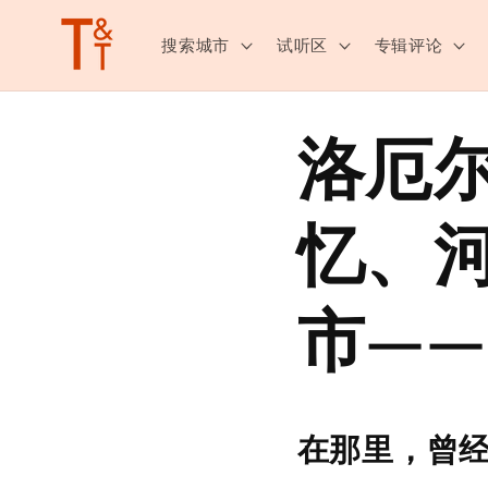
跳至内
容
搜索城市
试听区
专辑评论
洛厄尔
忆、
市—
在那里，曾