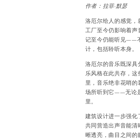
作者：拉菲·默瑟
洛厄尔给人的感觉，
工厂至今仍影响着声
记至今仍能听见——
计，包括聆听本身。
洛厄尔的音乐既深具
乐风格在此共存，这
里，音乐绝非花哨的
场所听到它——无论
里。
建筑设计进一步强化
共同营造出声音能清
晰透亮，曲目之间的