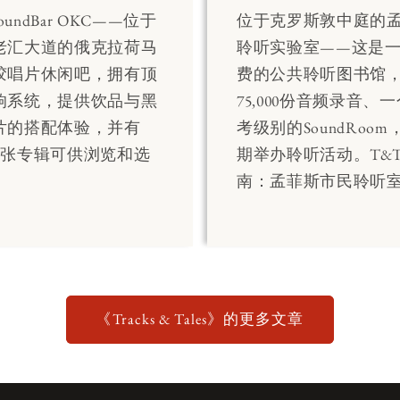
SoundBar OKC——位于
位于克罗斯敦中庭的
老汇大道的俄克拉荷马
聆听实验室——这是
胶唱片休闲吧，拥有顶
费的公共聆听图书馆
响系统，提供饮品与黑
75,000份音频录音、
片的搭配体验，并有
考级别的SoundRoo
000张专辑可供浏览和选
期举办聆听活动。T&
南：孟菲斯市民聆听
《Tracks & Tales》的更多文章