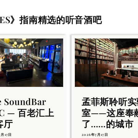
ALES》指南精选的听音酒吧
e SoundBar
孟菲斯聆听实
C — 百老汇上
室——这座奉
客厅
了……的城市
7月17日
2026年7月17日