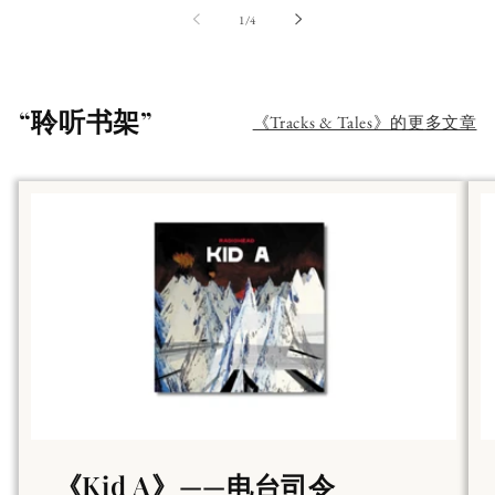
第
1
/
4
“聆听书架”
《Tracks & Tales》的更多文章
《Kid A》——电台司令