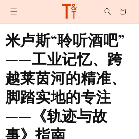
购
跳至内
容
物
车
米卢斯“聆听酒吧”
——工业记忆、跨
越莱茵河的精准、
脚踏实地的专注
——《轨迹与故
事》指南