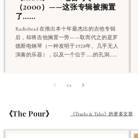
（2000）——这张专辑被搁置
了……
Radiohead 在推出本十年最杰出的吉他专辑
后，却将吉他搁置一旁——取而代之的是罗
德斯电钢琴（一种发明于1928年、几乎无人
演奏的乐器），以及一个位于……的孔洞……
第
1
/
4
《The Pour》
《Tracks & Tales》的更多文章