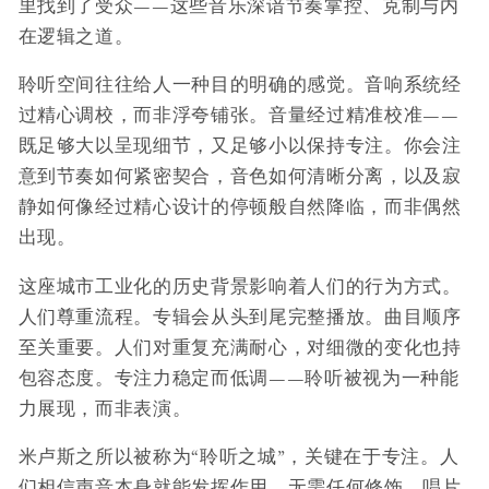
里找到了受众——这些音乐深谙节奏掌控、克制与内
在逻辑之道。
聆听空间往往给人一种目的明确的感觉。音响系统经
过精心调校，而非浮夸铺张。音量经过精准校准——
既足够大以呈现细节，又足够小以保持专注。你会注
意到节奏如何紧密契合，音色如何清晰分离，以及寂
静如何像经过精心设计的停顿般自然降临，而非偶然
出现。
这座城市工业化的历史背景影响着人们的行为方式。
人们尊重流程。专辑会从头到尾完整播放。曲目顺序
至关重要。人们对重复充满耐心，对细微的变化也持
包容态度。专注力稳定而低调——聆听被视为一种能
力展现，而非表演。
米卢斯之所以被称为“聆听之城”，关键在于专注。人
们相信声音本身就能发挥作用，无需任何修饰。唱片