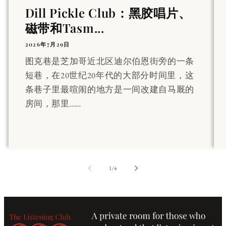
Dill Pickle Club：黑胶唱片、
磁带和Tasm...
2026年7月29日
图克巷是芝加哥近北区迪尔伯恩街旁的一条
短巷，在20世纪20年代的大部分时间里，这
条巷子里最喧闹的地方是一间改建自马厩的
房间，那里……
第
1
/
4