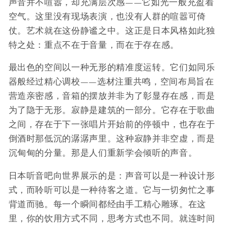
声音并不喧嚣，却充满层次感——它如光一般充盈着
空气。这里没有现场表演，也没有人群的喧嚣可倚
仗。艺术就在这份静谧之中。这正是日本风格如此独
特之处：重点不在于音量，而在于存在感。
最出色的空间以一种无形的精准度运转。它们如同乐
器般经过精心调校——选材注重共鸣，空间布局旨在
营造亲密感，音箱的摆放并非为了彰显存在感，而是
为了隐于无形。寂静是建筑的一部分。它存在于歌曲
之间，存在于下一张唱片开始前的停顿中，也存在于
倒酒时那低沉的潺潺声里。这种寂静并非空虚，而是
沉甸甸的分量。那是人们重新学会倾听的声音。
日本听音吧向世界展示的是：声音可以是一种设计形
式，而聆听可以是一种待客之道。它与一切匆忙之事
背道而驰。每一个瞬间都经由手工精心雕琢。在这
里，你的饮用方式不同，思考方式也不同。就连时间