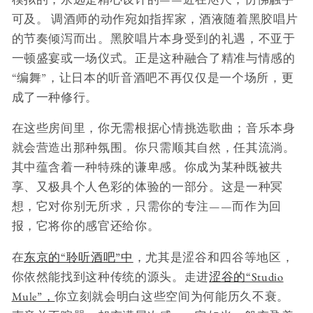
可及。 调酒师的动作宛如指挥家，酒液随着黑胶唱片
的节奏倾泻而出。黑胶唱片本身受到的礼遇，不亚于
一顿盛宴或一场仪式。正是这种融合了精准与情感的
“编舞”，让日本的听音酒吧不再仅仅是一个场所，更
成了一种修行。
在这些房间里，你无需根据心情挑选歌曲；音乐本身
就会营造出那种氛围。你只需顺其自然，任其流淌。
其中蕴含着一种特殊的谦卑感。你成为某种既被共
享、又极具个人色彩的体验的一部分。这是一种冥
想，它对你别无所求，只需你的专注——而作为回
报，它将你的感官还给你。
在
东京的“聆听酒吧”中
，尤其是涩谷和四谷等地区，
你依然能找到这种传统的源头。走进
涩谷的“Studio
Mule”，
你立刻就会明白这些空间为何能历久不衰。