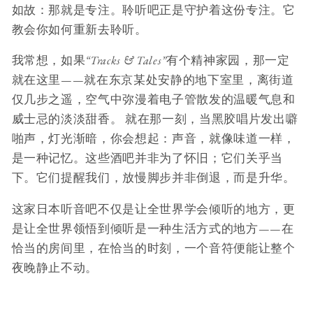
如故：那就是专注。聆听吧正是守护着这份专注。它
教会你如何重新去聆听。
我常想，如果
“Tracks & Tales”
有个精神家园，那一定
就在这里——就在东京某处安静的地下室里，离街道
仅几步之遥，空气中弥漫着电子管散发的温暖气息和
威士忌的淡淡甜香。 就在那一刻，当黑胶唱片发出噼
啪声，灯光渐暗，你会想起：声音，就像味道一样，
是一种记忆。这些酒吧并非为了怀旧；它们关乎当
下。它们提醒我们，放慢脚步并非倒退，而是升华。
这家日本听音吧不仅是让全世界学会倾听的地方，更
是让全世界领悟到倾听是一种生活方式的地方——在
恰当的房间里，在恰当的时刻，一个音符便能让整个
夜晚静止不动。