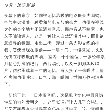
作者：拉菲·默瑟
夜幕下的东京，如同被记忆温暖的电路般低声嗡鸣。
空气中弥漫着一种柔和的电光般的张力，仿佛在视线
之外的某个地方正流淌着音乐。那声音从不喧嚣，也
从不咄咄逼人。这是一种让人自然沉浸其中，而非刻
意追寻的氛围。走出主街，穿过一条光影交织的小
巷，它便出现在眼前——一扇木门，一缕微光，以及
仿佛在呼吸般的声响。 室内：十个座位，一张经年累
月精心打磨的吧台，两台唱机，以及一排排黑胶唱
片，仿佛承载着一生的记忆。有人换了一张唱片，整
个房间仿佛呼出一口气，那一瞬间，世间万物都消失
了。
一切始于此——日本听音吧，这是现代文化中最具隐
性影响力的发明之一。这里低调得让人几乎会错过，
却又严谨得令全世界至今仍在向其学习。这些空间重