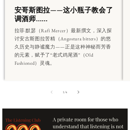
安哥斯图拉——这小瓶子教会了
调酒师……
拉菲·默瑟（Rafi Mercer）最新撰文，深入探
讨安古斯图拉苦精（Angostura bitters）的悠
久历史与静谧魔力——正是这种神秘而芳香
的元素，赋予了“老式鸡尾酒”（Old
Fashioned）灵魂。
第
1
/
4