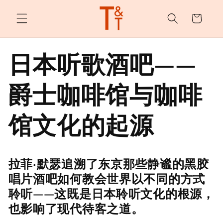
购
跳至内
容
物
车
日本听歌酒吧——
爵士咖啡馆与咖啡
馆文化的起源
拉菲·默瑟追溯了东京那些静谧的黑胶
唱片酒吧如何教会世界以不同的方式
聆听——这既是日本聆听文化的根源，
也影响了现代待客之道。