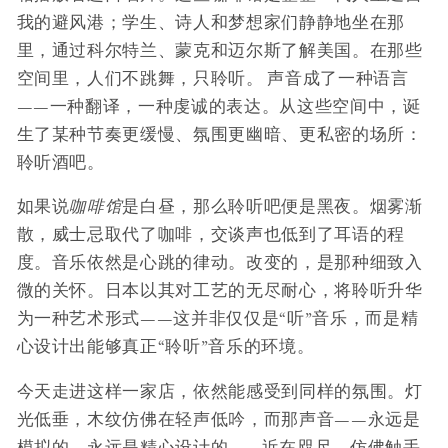
我的避风港；学生、诗人和梦想家们静静地坐在那
里，通过科尔特兰、蒙克和迈尔斯了解美国。在那些
空间里，人们不跳舞，只聆听。 声音成了一种语言
——一种翻译，一种虔诚的表达。从这些空间中，诞
生了某种节奏更缓慢、氛围更幽暗、更私密的场所：
聆听酒吧。
如果说
咖啡馆
是白昼，那么聆听吧便是黑夜。烟雾渐
散，威士忌取代了咖啡，交谈声也低到了耳语的程
度。音乐依然是心跳的律动。改变的，是那种细致入
微的关怀。日本以其对工艺的无尽耐心，将聆听升华
为一种艺术形式——这并非仅仅是“听”音乐，而是精
心设计出能够真正“聆听”音乐的环境。
今天走进这样一家店，依然能感受到同样的氛围。灯
光低垂，木纹仿佛在轻声低吟，而那声音——永远是
模拟的，永远是精心设计的——近在咫尺，仿佛触手