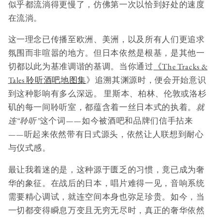
似乎都流淌得更慢了，仿佛第一次以恰到好处的速度
在流淌。
这一理念已传播至欧洲、美洲，以及所有人们更追求
氛围而非喧嚣的地方。但日本依然是根基，是其他一
切都以此为基准调谐的基调。当你通过
《The Tracks &
Tales 聆听酒吧地图集
》追溯其渊源时，便会开始意识
到这种影响有多么深远。 里斯本、柏林、伦敦或洛杉
矶的每一间聆听室，都蕴含着一丝日本式的执着。
就
连“聆听”
这个词——如今被酒吧和品牌们信手拈来
——听起来依然带有日式源头，依然让人联想到耐心
与仪式感。
最让我着迷的是，这种源于匮乏的习惯，竟已成为奢
华的象征。在战后的日本，唱片难得一见，音响系统
需要精心调试，就连空间本身也弥足珍贵。如今，当
一切都变得瞬息万变且无穷无尽时，真正的奢华依然