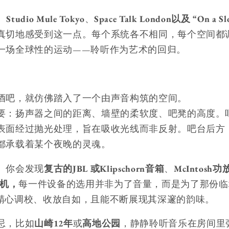
、
Studio Mule Tokyo
、
Space Talk London以及
“On a Sl
真切地感受到这一点。每个系统各不相同，每个空间都
一场全球性的运动——聆听作为艺术的回归。
酒吧，就仿佛踏入了一个由声音构筑的空间。
要：扬声器之间的距离、墙壁的柔软度、吧凳的高度。
表面经过抛光处理，旨在吸收光线而非反射。吧台后方
都承载着某个夜晚的灵魂。
。你会发现
复古的JBL
或Klipschorn音箱
、
McIntosh
1唱机，
每一件设备的选用并非为了音量，而是为了那份临
精心调校、收放自如，且能不断展现其深邃的韵味。
忌，比如
山崎12年
或
高地公园
，静静聆听音乐在房间里