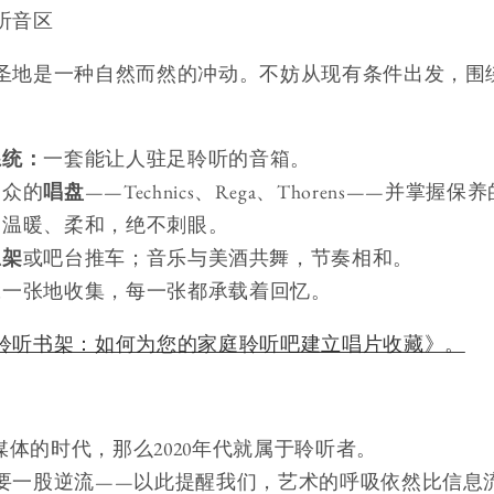
听音区
圣地是一种自然而然的冲动。不妨从现有条件出发，围
系统：
一套能让人驻足聆听的音箱。
出众的
唱盘
——Technics、Rega、Thorens——并掌握
：
温暖、柔和，绝不刺眼。
忌架
或吧台推车；音乐与美酒共舞，节奏相和。
张一张地收集，每一张都承载着回忆。
聆听书架：如何为您的家庭聆听吧建立唱片收藏》。
流媒体的时代，那么2020年代就属于聆听者。
要一股逆流——以此提醒我们，艺术的呼吸依然比信息