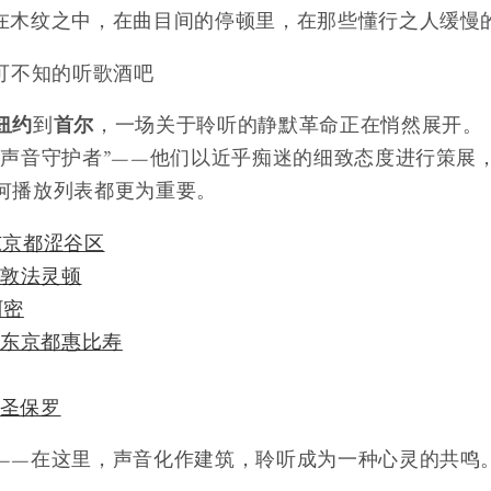
在木纹之中，在曲目间的停顿里，在那些懂行之人缓慢
不可不知的听歌酒吧
纽约
到
首尔
，一场关于聆听的静默革命正在悄然展开。
“声音守护者”——他们以近乎痴迷的细致态度进行策展
何播放列表都更为重要。
 – 东京都涩谷区
伦敦法灵顿
阿密
—东京都惠比寿
– 圣保罗
——在这里，声音化作建筑，聆听成为一种心灵的共鸣