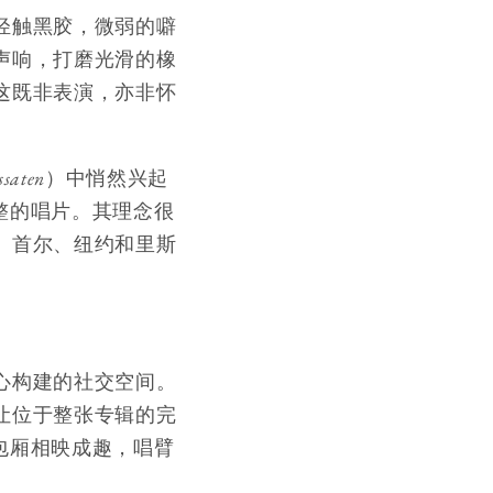
轻触黑胶，微弱的噼
声响，打磨光滑的橡
这既非表演，亦非怀
ssaten
）中悄然兴起
整的唱片。其理念很
、首尔、纽约和里斯
心构建的社交空间。
让位于整张专辑的完
包厢相映成趣，唱臂