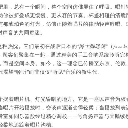
吧里，总有一个瞬间，整个空间仿佛屏住了呼吸。唱针
仿佛被折叠成更缓慢、更从容的节奏。杯盏相碰的清脆
有那琥珀色的灯光，仿佛正随着唱片的律动轻声哼唱。
对声音的共同痴迷。
于这种热忱。它们最初在战后日本的
“爵士咖啡馆
”（
jazz ki
，顾客们聚集在一起，通过精美的手工音响系统聆听完
，而是空间本身。如今，这一理念已传播至东京、伦敦
渴望“聆听”而非仅仅“听见”音乐的新生代。
个摆着唱片机、灯光昏暗的地方。它是一座以声音为核
当唱片开始播放时，交谈声逐渐变得轻柔；当播放列表
音室如同乐器般经过精心调校——号角扬声器与天鹅绒
轻柔地追踪着唱片沟槽。