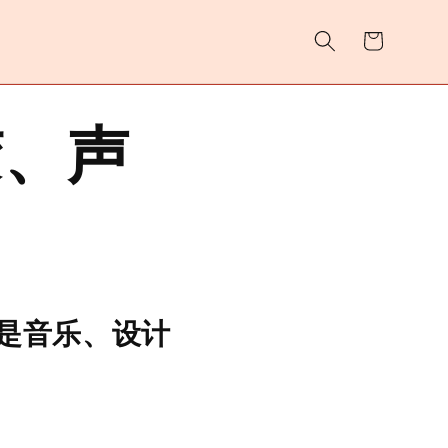
购
物
车
胶、声
是音乐、设计