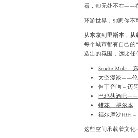
嚣，却无处不在——
环游世界：50家你
从
东京
到
里斯本
，
从
每个城市都有自己的
造出的氛围，远比任
Studio Mule
太空漫谈——
但丁音响 – 迈
巴玛莎酒吧—
蜡花 – 墨尔本
福尔摩沙HiFi 
这些空间承载着文化