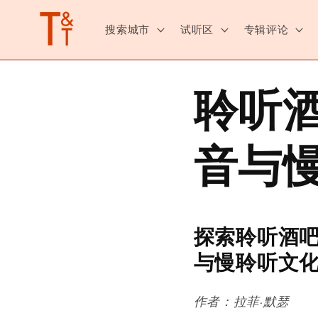
跳至内
容
搜索城市
试听区
专辑评论
聆听
音与
探索聆听酒
与慢聆听文
作者：拉菲·默瑟