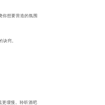
绕你想要营造的氛围
保养的诀窍。
流更缓慢。聆听酒吧