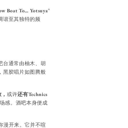
ow Boat To… Yotsuya
”
调谐至其独特的频
吧台通常由柚木、胡
，黑胶唱片如图腾般
功放，
或许
还有Technics
场感。酒吧本身便成
弥漫开来。它并不喧