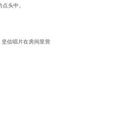
的点头中。
，坚信唱片在房间里营
。