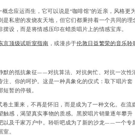
一概念应运而生，它可以说是“咖啡馆”的近亲，风格更
则是私密的发烧友天地，但它们都秉持着一个共同的理
非摆设，而是将情感压印在蜡质唱片上的情感宝库。
东京顶级试听室指南
，或漫步于
伦敦日益繁荣的音乐聆
静默的抵抗象征——对抗算法、对抗匆忙、对抗一次性
专注、你的呵护。这是一种具象化的仪式：取下唱片套
那短暂的停顿。
一仪式卷土重来，不再是怀旧，而是成为了一种文化。在流
望触感，渴望真实事物的质感。黑胶唱片销量逐年攀升
吧以及千家万户中。聆听吧成为了新的沙龙——一个专
居室。