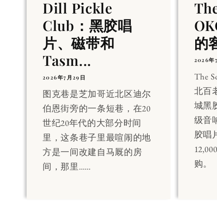
Dill Pickle
Th
Club：黑胶唱
OK
片、磁带和
的
Tasm...
2026年
The 
2026年7月29日
北百
图克巷是芝加哥近北区迪尔
城黑
伯恩街旁的一条短巷，在20
级音
世纪20年代的大部分时间
胶唱
里，这条巷子里最喧闹的地
12,
方是一间改建自马厩的房
购。
间，那里……