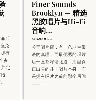
验
Finer Sounds
献
Brooklyn — 精选
黑胶唱片与Hi-Fi
音响...
孟菲斯
2026年7月14日
一座免
关于唱片店，有一条老生常
，拥有
谈的真理，而最优秀的唱片
一个参
店一直都深谙此道：店里真
m，并定
正出售的并非唱片本身，而
T指
是拥有唱片之前的那个瞬间
室。
——……