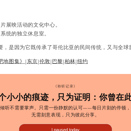
唱片展映活动的文化中心。
响系统的独立休息室。
要，是因为它既传承了哥伦比亚的民间传统，又与全球
吧地图集》
|
东京
|
伦敦
|
巴黎
|
柏林
|
纽约
《聆听记录》
个小小的痕迹，只为证明：你曾在
倾听不需要掌声。只需一份静默的认可——每日片刻的停顿，
无需刻意表现，只为彼此分享。
I paused today