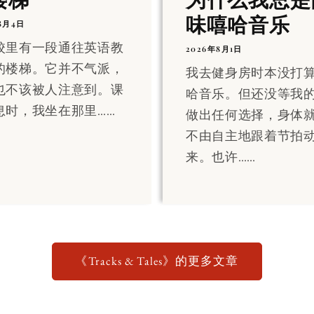
味嘻哈音乐
8月4日
校里有一段通往英语教
2026年8月1日
的楼梯。它并不气派，
我去健身房时本没打
也不该被人注意到。课
哈音乐。但还没等我
息时，我坐在那里……
做出任何选择，身体
不由自主地跟着节拍
来。也许……
《Tracks & Tales》的更多文章