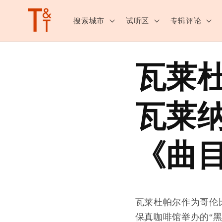
跳至内
容
搜索城市
试听区
专辑评论
瓦莱
瓦莱
《曲
瓦莱杜帕尔作为哥伦
保真咖啡馆举办的“