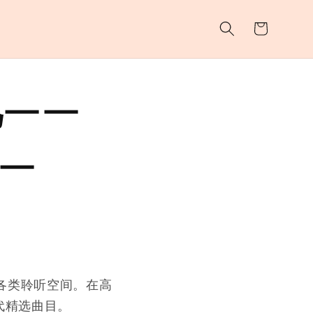
购
物
车
——
—
各类聆听空间。在高
代精选曲目。