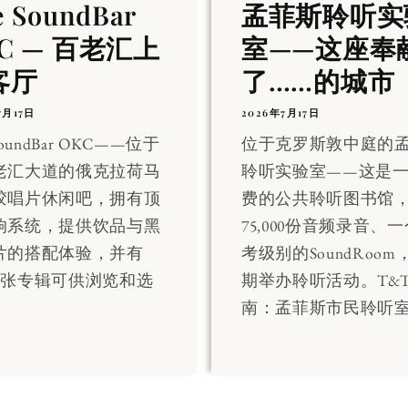
e SoundBar
孟菲斯聆听实
C — 百老汇上
室——这座奉
客厅
了……的城市
7月17日
2026年7月17日
SoundBar OKC——位于
位于克罗斯敦中庭的
老汇大道的俄克拉荷马
聆听实验室——这是
胶唱片休闲吧，拥有顶
费的公共聆听图书馆
响系统，提供饮品与黑
75,000份音频录音、
片的搭配体验，并有
考级别的SoundRoo
000张专辑可供浏览和选
期举办聆听活动。T&
南：孟菲斯市民聆听