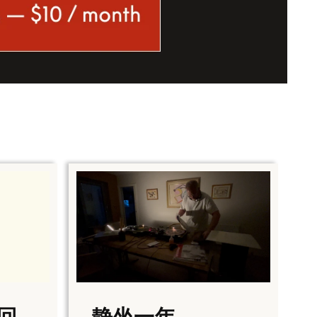
回
静坐一年