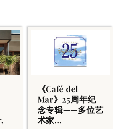
《Café del
Mar》25周年纪
念专辑——多位艺
,
术家...