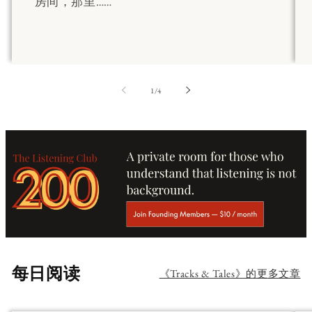
房间，那里……
第
1
/
4
每日阅读
《Tracks & Tales》的更多文章