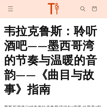
购
跳至内
容
物
车
韦拉克鲁斯：聆听
酒吧——墨西哥湾
的节奏与温暖的音
韵——《曲目与故
事》指南