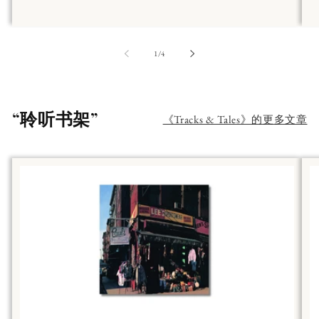
第
1
/
4
“聆听书架”
《Tracks & Tales》的更多文章