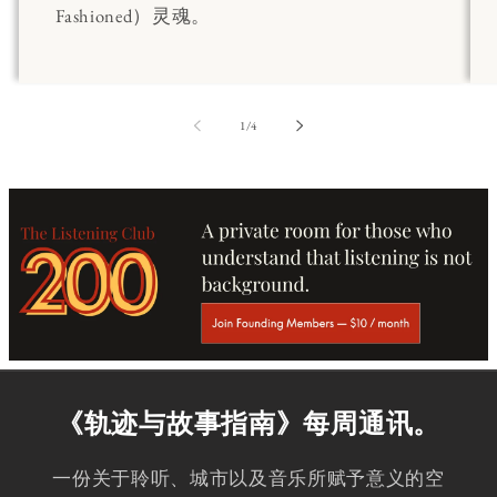
Fashioned）灵魂。
第
1
/
4
《轨迹与故事指南》每周通讯。
一份关于聆听、城市以及音乐所赋予意义的空