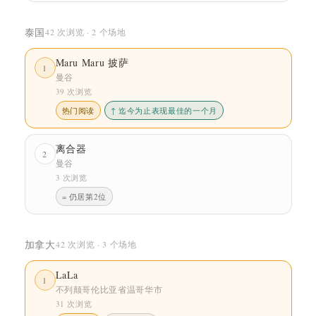
泰国
42 次浏览 · 2 个场地
Maru Maru 披萨
1
曼谷
39 次浏览
热门阅读
↑ 迄今为止表现最佳的一个月
离合器
2
曼谷
3 次浏览
= 仍居第2位
加拿大
42 次浏览 · 3 个场地
LaLa
1
不列颠哥伦比亚省温哥华市
31 次浏览