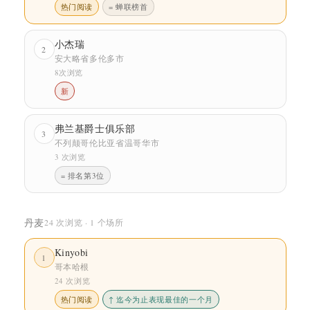
热门阅读
= 蝉联榜首
小杰瑞
2
安大略省多伦多市
8次浏览
新
弗兰基爵士俱乐部
3
不列颠哥伦比亚省温哥华市
3 次浏览
= 排名第3位
丹麦
24 次浏览 · 1 个场所
Kinyobi
1
哥本哈根
24 次浏览
热门阅读
↑ 迄今为止表现最佳的一个月