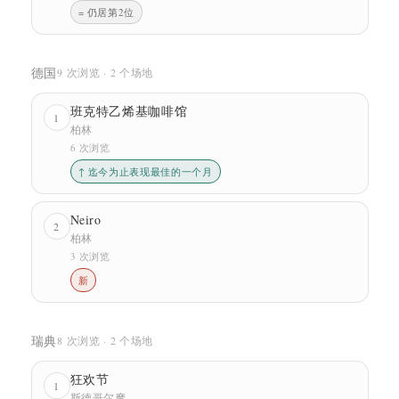
= 仍居第2位
德国
9 次浏览 · 2 个场地
班克特乙烯基咖啡馆
1
柏林
6 次浏览
↑ 迄今为止表现最佳的一个月
Neiro
2
柏林
3 次浏览
新
瑞典
8 次浏览 · 2 个场地
狂欢节
1
斯德哥尔摩