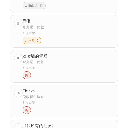
= 排名第7位
乔琳
8
哈克尼，伦敦
3 次浏览
↓ 本月−2
这堵墙的背后
9
哈克尼，伦敦
3 次浏览
新
Chiave
10
伦敦肖尔迪奇
3 次浏览
新
《我所有的朋友》
11