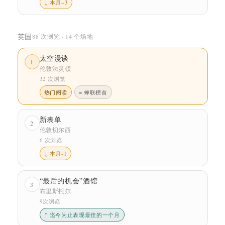
↓ 本月−3
英国
88 次浏览 · 14 个场地
太空漫谈
1
伦敦法灵顿
32 次浏览
热门阅读
= 蝉联榜首
新表单
2
伦敦切尔西
6 次浏览
↓ 本月-1
“最后的机会”酒馆
3
布里斯托尔
9次浏览
↑ 迄今为止表现最佳的一个月