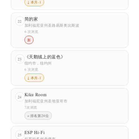
↓ 本月-1
简的家
22
加利福尼亚州圣路易斯奥比斯波
6 次浏览
新
《天鹅绒上的蓝色》
23
纽约市，纽约州
6 次浏览
↓ 本月-1
Kiku Room
24
加利福尼亚州圣地亚哥市
7次浏览
= 排名第24位
ESP Hi-Fi
25
科罗拉多州丹佛市