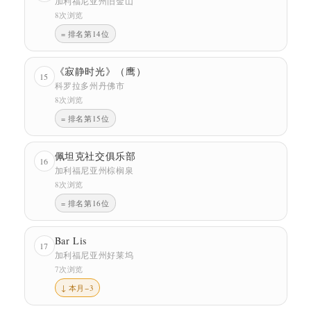
加利福尼亚州旧金山
8次浏览
= 排名第14位
《寂静时光》（鹰）
15
科罗拉多州丹佛市
8次浏览
= 排名第15位
佩坦克社交俱乐部
16
加利福尼亚州棕榈泉
8次浏览
= 排名第16位
Bar Lis
17
加利福尼亚州好莱坞
7次浏览
↓ 本月−3