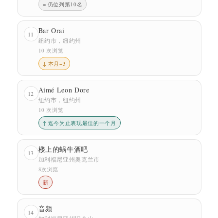
= 仍位列第10名
Bar Orai
11
纽约市，纽约州
10 次浏览
↓ 本月−3
Aimé Leon Dore
12
纽约市，纽约州
10 次浏览
↑ 迄今为止表现最佳的一个月
楼上的蜗牛酒吧
13
加利福尼亚州奥克兰市
8次浏览
新
音频
14