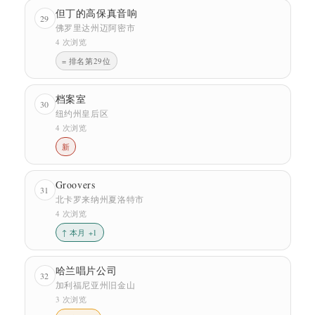
但丁的高保真音响
29
佛罗里达州迈阿密市
4 次浏览
= 排名第29位
档案室
30
纽约州皇后区
4 次浏览
新
Groovers
31
北卡罗来纳州夏洛特市
4 次浏览
↑ 本月 +1
哈兰唱片公司
32
加利福尼亚州旧金山
3 次浏览