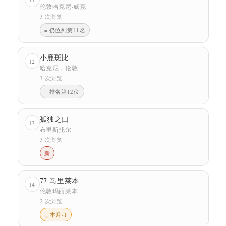
伦敦哈克尼·威克
3 次浏览
= 仍位列第11名
小鹿斑比
12
哈克尼，伦敦
3 次浏览
= 排名第12位
孤独之口
13
布里斯托尔
3 次浏览
新
77 马里莱本
14
伦敦玛丽莱本
2 次浏览
↓ 本月-1