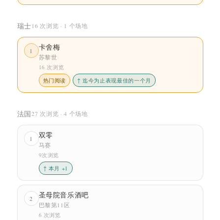
瑞士
16 次浏览 · 1 个场地
卡舍梅
1
苏黎世
16 次浏览
热门阅读
↑ 迄今为止表现最佳的一个月
法国
27 次浏览 · 4 个场地
双零
1
马赛
9次浏览
↑ 本月 +1
圣母院音乐酒吧
2
巴黎第11区
6 次浏览