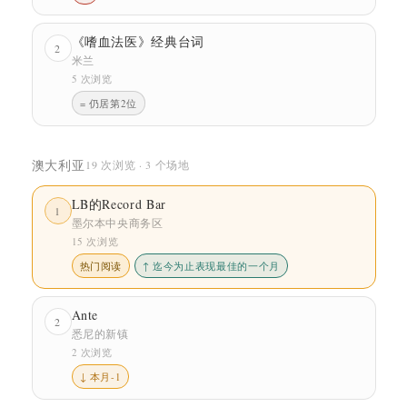
《嗜血法医》经典台词
2
米兰
5 次浏览
= 仍居第2位
澳大利亚
19 次浏览 · 3 个场地
LB的Record Bar
1
墨尔本中央商务区
15 次浏览
热门阅读
↑ 迄今为止表现最佳的一个月
Ante
2
悉尼的新镇
2 次浏览
↓ 本月-1