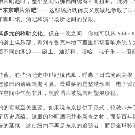
唱片响起时，整个空间仿佛都围绕着它而扭曲。 此外，
“东京唱片酒吧
”——这些场所既俏皮又虔诚地致敬了日
了咖啡馆、酒吧和演出场所之间的界限。
其
多元的聆听文化
。仅在一晚之间，你就可以从Public Rec
的爵士俱乐部，再到布鲁克林地下室里那场音响系统专为
着不同的渊源——爵士、迪斯科、嘻哈、电子乐——但
並蓄。有些酒吧走中世紀現代風，呼應了日式簡約美學
經修飾的邊緣隨處可見。最重要的是整體氛圍：电子管
在空间中气势非凡，黑胶唱片被视若雕塑般珍视。
约的贡献至关重要。如果说东京提供了形式，伦敦带来
了历史底蕴。这里的聆听酒吧并非新奇之物，而是百年
统的延续。这使纽约不再是东京的追随者，而是全球聆