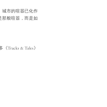
，城市的喧嚣已化作
是那般喧嚣，而是如
cks & Tales》