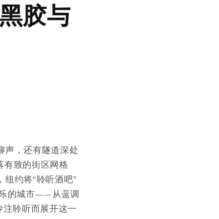
佳黑胶与
聊声，还有隧道深处
落有致的街区网格
纽约将“聆听酒吧”
乐的城市——从蓝调
专注聆听而展开这一