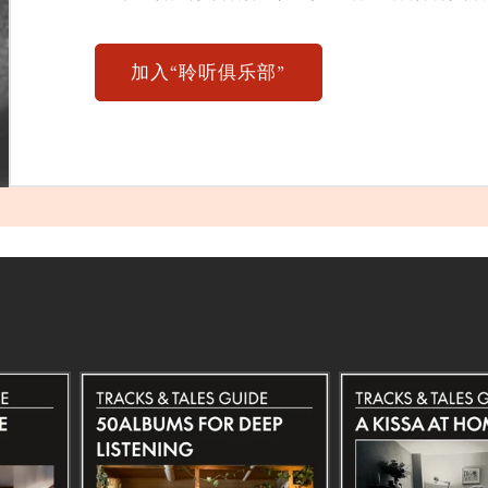
加入“聆听俱乐部”