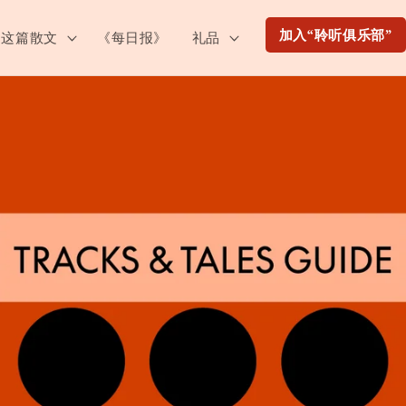
加入“聆听俱乐部”
这篇散文
《每日报》
礼品