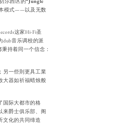
切尔西区的
“Jungle
本模式——以及无数
ords这家Hi-Fi圣
dub音乐调校的派
都秉持着同一个信念：
；另一些則更具工業
放大器如祈福蜡烛般
了国际大都市的格
以来爵士俱乐部、阁
听文化的共同缔造