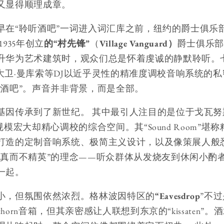
又显得顺理成章。
早在“聆听酒吧”一词进入词汇库之前，纽约的爵士俱乐
935年创立
的“村先锋”
（
Village Vanguard）
爵士俱乐
升华为艺术建筑时，观众们总是怀着虔诚的静默聆听。
大卫·曼库索等DJ以近乎灵性的精准度调校音响系统的
听酒吧”。声音并非背景，而是全部。
基因传承到了新世纪。 其中最引人注目的是位于戈瓦努
规模宏大却精心调校的综合空间。其“Sound Room”
s）打造的定制音响系统、极简主义设计，以及像策展人
保真而不精英”的理念——听众群体从发烧友到休闲小酌
一起。
小，但氛围依然浓烈。格林波因特区的
“Eavesdrop
”不
schorn音箱，但其亲密感让人联想到东京的“kissaten