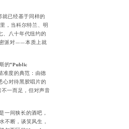
部就已经基于同样的
部里，当科尔特兰、明
七、八十年代纽约的
私密派对——本质上就
斯的
“Public
堪称精准度的典范：由德
般悉心对待黑胶唱片的
者不一而足，但对声音
过是一间狭长的酒吧，
”。酒水不断，谈笑风生，