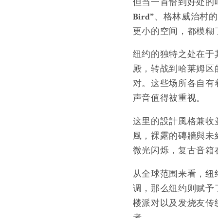
但当一首恰到好处的
Bird”
、格林威治村的
更小的空间，都模糊
纽约的独特之处在于
殿，转战到哈莱姆区
对。这些场所各自有
声音值得被重视。
这里的設計風格兼收
風，裸露的磚牆與未
微光闪烁，复古音箱
从全球范围来看，纽
调，那么纽约则赋予
楼派对以及发烧友传
者。