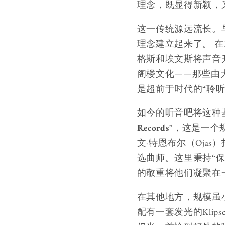
理念，既显得新颖，
这一传统源远流长。
理念建立起来了。 在1
格斯和埃文斯将声音
阁楼文化——那些由
是超前于时代的“聆
如今的听音吧将这种
Records
”，这是一个
文·特恩布尔（Oja
选曲师。这里秉持“
的敬重将他们凝聚在
在其他地方，规模虽
配有一套发光的Klip