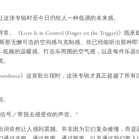
让这张专辑时至今日仍给人一种低调的未来感。
ve Is in Control (Finger on the Trigge
斯那无懈可击的空间感与克制感。你已经能听出那种即将塑造
—低频的温暖感、打击乐周围的空气感，以及每件乐器
觉。
 Independence》这首歌出现时，这张专辑才真正超越了
。
你。
的信号／带我去感受你的声音。”
歌词依然让人感到震撼。并非因为它们复杂难懂，而是
们通过共鸣、通过氛围、通过频率，以及通过我们带入