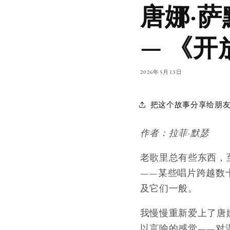
唐娜·萨
— 《开
2026年5月13日
把这个故事分享给朋
作者：拉菲·默瑟
老歌里总有些东西，
——某些唱片跨越数
及它们一般。
我慢慢重新爱上了唐
以言喻的感觉——对