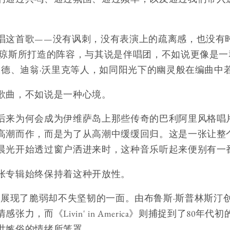
唱这首歌——没有讽刺，没有表演上的疏离感，也没有
·琼斯所打造的阵容，与其说是伴唱团，不如说更像是
·旺德、迪翁·沃里克等人，如同阳光下的幽灵般在编曲中
歌曲，不如说是一种心境。
后来为何会成为伊维萨岛上那些传奇的巴利阿里风格唱
高潮而作，而是为了从高潮中缓缓回归。这是一张让整
晨光开始透过窗户洒进来时，这种音乐听起来便别有一
张专辑始终保持着这种开放性。
n Me》展现了脆弱却不失坚韧的一面。由布鲁斯·斯普林斯汀创作的
张力，而《Livin' in America》则捕捉到了80年
世嫉俗的情绪所笼罩。