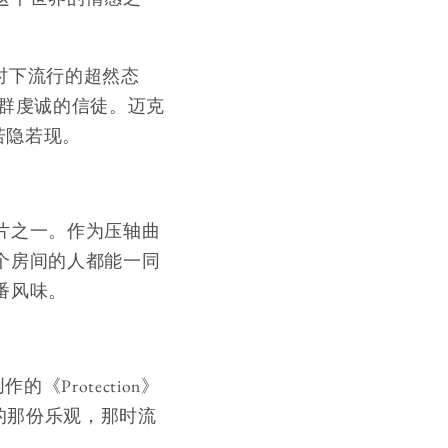
时下流行的超然态
一群虔诚的信徒。迈克
若隐若现。
片之一。作为压轴曲
个房间的人都能一同
番风味。
《Protection》
代初的那份乐观，那时流