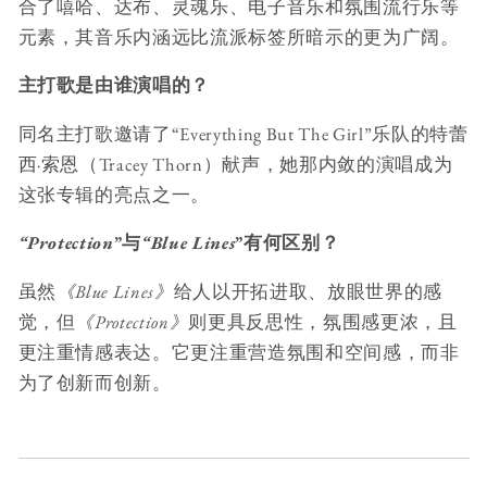
合了嘻哈、达布、灵魂乐、电子音乐和氛围流行乐等
元素，其音乐内涵远比流派标签所暗示的更为广阔。
主打歌是由谁演唱的？
同名主打歌邀请了“Everything But The Girl”乐队的特蕾
西·索恩（Tracey Thorn）献声，她那内敛的演唱成为
这张专辑的亮点之一。
“Protection
”与
“Blue Lines
”有何区别？
虽然
《Blue Lines》
给人以开拓进取、放眼世界的感
觉，但
《Protection》
则更具反思性，氛围感更浓，且
更注重情感表达。它更注重营造氛围和空间感，而非
为了创新而创新。