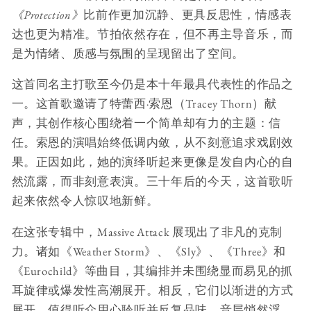
《Protection》
比前作更加沉静、更具反思性，情感表
达也更为精准。节拍依然存在，但不再主导音乐，而
是为情绪、质感与氛围的呈现留出了空间。
这首同名主打歌至今仍是本十年最具代表性的作品之
一。这首歌邀请了特蕾西·索恩（Tracey Thorn）献
声，其创作核心围绕着一个简单却有力的主题：信
任。索恩的演唱始终低调内敛，从不刻意追求戏剧效
果。正因如此，她的演绎听起来更像是发自内心的自
然流露，而非刻意表演。三十年后的今天，这首歌听
起来依然令人惊叹地新鲜。
在这张专辑中，Massive Attack 展现出了非凡的克制
力。诸如《Weather Storm》、《Sly》、《Three》和
《Eurochild》等曲目，其编排并未围绕显而易见的抓
耳旋律或爆发性高潮展开。相反，它们以渐进的方式
展开，值得听众用心聆听并反复品味。音层悄然浮