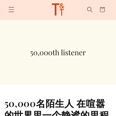
购
跳至内
容
物
车
50,000名陌生人 在喧嚣
的世界里一个静谧的里程