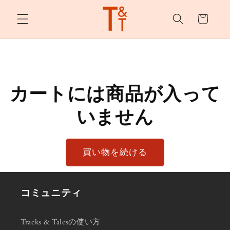
カ
ンツへ
スキッ
ー
プ
ト
カートには商品が入って
いません
買い物を続ける
コミュニティ
Tracks & Talesの使い方