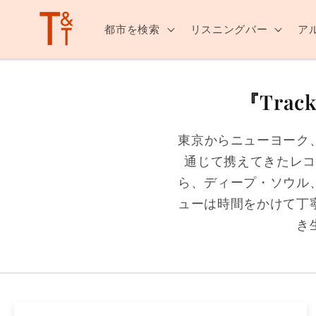
ンツへ
スキッ
都市を検索
リスニングバー
ア
プ
『Tra
東京からニューヨーク
通じて携えてきたレ
ら、ディープ・ソウル
ューは時間をかけて丁
き