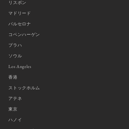
リスボン
マドリード
バルセロナ
コペンハーゲン
プラハ
ソウル
Los Angeles
香港
ストックホルム
アテネ
東京
ハノイ