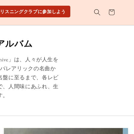
カ
リスニングクラブに参加しよう
ー
ト
のアルバム
Archive」は、人々が人生を
バレアリックの名曲か
名盤に至るまで、各レビ
で、人間味にあふれ、生
す。