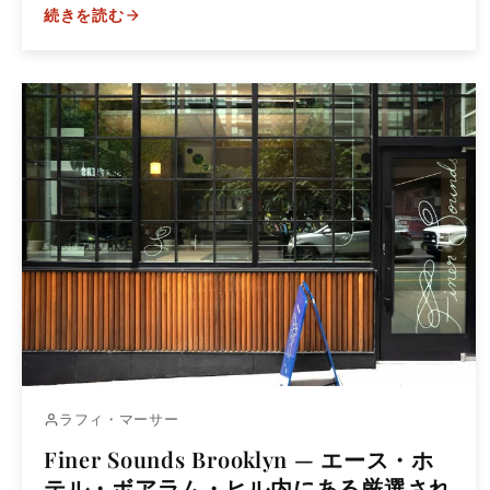
続きを読む
ラフィ・マーサー
Finer Sounds Brooklyn — エース・ホ
テル・ボアラム・ヒル内にある厳選され