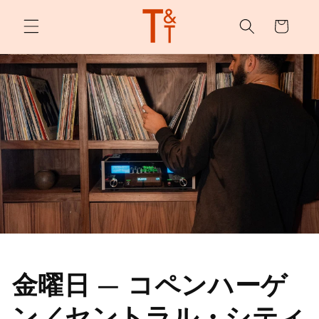
カ
ンツへ
スキッ
ー
プ
ト
金曜日 — コペンハーゲ
ン／セントラル・シティ