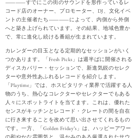
――すでにこの街のサウンドを形作っているレ
コード店のオーナー、プロモーター、DJ、文化イベ
ントの主催者たち――によって、内側から外側
へと築き上げられています。その結果、地域色豊か
で、常に進化し続ける番組が生まれています。
カレンダーの目玉となる定期的なセッションがいく
つかあります。「Fresh Picks」は週半ばに開催される
ディスカバリー・セッションで、新進気鋭のセレク
ターや意外性あふれるレコードを紹介します。
「Playtime」では、ホスピタリティ業界で活躍する人
物のうち、熱心なコレクターやセレクターでもある
人々にスポットライトを当てます。これは、優れた
センスがキッチンとレコード・クレートの間を自在
に行き来することを改めて思い出させてくれるもの
です。一方、「Golden Friday’s」は、ハッピーアワー
の和やかな雰囲気と、温かみのある厳選されたサウ