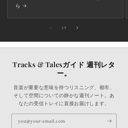
ら
の
1
/
5
Tracks & Talesガイド 週刊レタ
ー。
音楽が重要な意味を持つリスニング、都市、
そして空間についての静かな週刊ノート。あ
なたの受信トレイに直接お届けします。
you@your-email.com