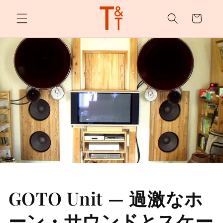
カ
ンツへ
スキッ
ー
プ
ト
GOTO Unit — 過激なホ
ーン・サウンドとスケー