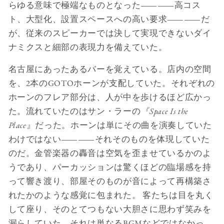
らゆる意味で極端なものとなった――高コス
ト、大型化、設置スペースへの高い要求――だ
が、従来のスピーカーでは決して実現できないダイ
ナミクスと細部の表現力を備えていた。
名古屋にあったあるバーを覚えている。店内の空間
を、2本のGOTOホーンが支配していた。それぞれの
ホーンのフレア部分は、人が中を歩けるほど広かっ
た。流れていたのはサン・ラーの
『Space Is the
Place
』だった。ホーンは単にその曲を演奏していた
わけではない――それそのものを体現していた
のだ。金管楽器の轟音は空気を歪ませているかのよ
うであり、パーカッションは驚くほどの臨場感を持
って響き渡り、部屋そのものが音によって再構築さ
れたかのような感覚に包まれた。 客たちは目を丸く
して座り、そのとてつもない大胆さに思わず笑みを
漏らしていた。それは単なるBGMなどではなかっ