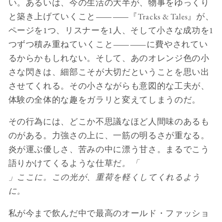
い。あるいは、今の生活の大半が、物事をゆっくり
と築き上げていくこと――『Tracks & Tales』が、
ページを1つ、リスナーを1人、そして小さな成功を1
つずつ積み重ねていくこと――に費やされてい
るからかもしれない。そして、あのオレンジ色の小
さな閃きは、細部こそが大切だということを思い出
させてくれる。その小さながらも意図的な工夫が、
体験の全体的な趣をガラリと変えてしまうのだ。
その行為には、どこか不思議なほど人間味のあるも
のがある。力強さの上に、一筋の明るさが重なる。
炎が運ぶ優しさ、苦みの中に漂う甘さ。まるでこう
語りかけてくるような仕草だ
。「
」ここに。この光が、重荷を軽くしてくれるよう
に。
私が今まで飲んだ中で最高のオールド・ファッショ