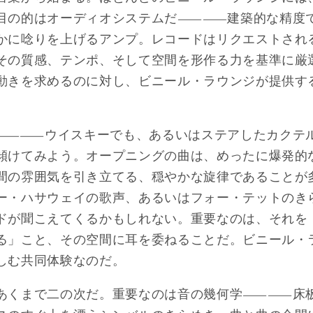
注目の的はオーディオシステムだ――建築的な精度
かに唸りを上げるアンプ。レコードはリクエストされ
その質感、テンポ、そして空間を形作る力を基準に厳
動きを求めるのに対し、ビニール・ラウンジが提供す
う――ウイスキーでも、あるいはステアしたカク
傾けてみよう。オープニングの曲は、めったに爆発的
間の雰囲気を引き立てる、穏やかな旋律であることが
ー・ハサウェイの歌声、あるいはフォー・テットのき
ドが聞こえてくるかもしれない。重要なのは、それを
る」こと、その空間に耳を委ねることだ。ビニール・
しむ共同体験なのだ。
、あくまで二の次だ。重要なのは音の幾何学――床