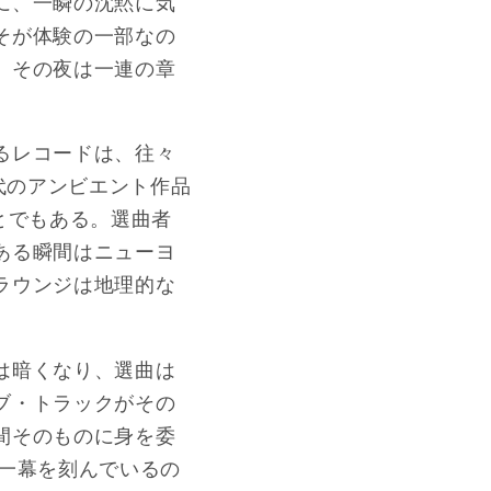
に、一瞬の沈黙に気
そが体験の一部なの
。その夜は一連の章
るレコードは、往々
代のアンビエント作品
とでもある。選曲者
ある瞬間はニューヨ
ラウンジは地理的な
は暗くなり、選曲は
ブ・トラックがその
間そのものに身を委
る一幕を刻んでいるの