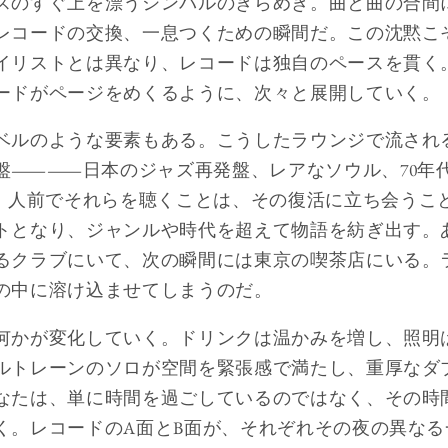
スのすぐ上を漂うシンバルのきらめき。曲と曲の合間
レコードの交換、一息つくための瞬間だ。この沈黙こ
イリストとは異なり、レコードは独自のペースを貫く
ードがページをめくるように、次々と展開していく。
ベルのような要素もある。こうしたラウンジで流され
盤――日本のジャズ再発盤、レアなソウル、70年
人前でそれらを聴くことは、その復活に立ち会うこ
トとなり、ジャンルや時代を超えて物語を紡ぎ出す。
るクラブにいて、次の瞬間には東京の喫茶店にいる。
の中に溶け込ませてしまうのだ。
何かが変化していく。ドリンクは温かみを増し、照明
ルトレーンのソロが空間を緊張感で満たし、重厚なダ
なたは、単に時間を過ごしているのではなく、その時
く。レコードのA面とB面が、それぞれその夜の異な