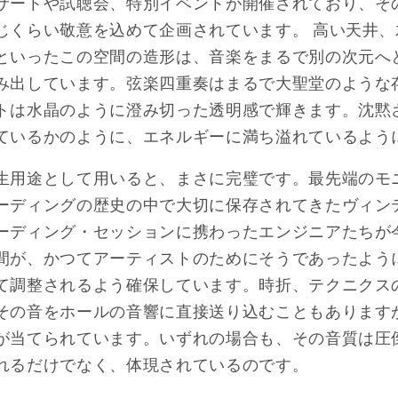
サートや試聴会、特別イベントが開催されており、そ
じくらい敬意を込めて企画されています。 高い天井
といったこの空間の造形は、音楽をまるで別の次元へ
み出しています。弦楽四重奏はまるで大聖堂のような
トは水晶のように澄み切った透明感で輝きます。沈黙
ているかのように、エネルギーに満ち溢れているよう
生用途として用いると、まさに完璧です。最先端のモ
ーディングの歴史の中で大切に保存されてきたヴィン
ーディング・セッションに携わったエンジニアたちが
間が、かつてアーティストのためにそうであったよう
て調整されるよう確保しています。時折、テクニクス
その音をホールの音響に直接送り込むこともあります
が当てられています。いずれの場合も、その音質は圧
れるだけでなく、体現されているのです。