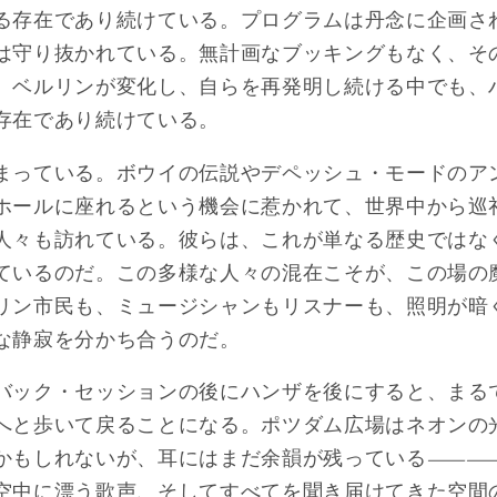
る存在であり続けている。プログラムは丹念に企画さ
は守り抜かれている。無計画なブッキングもなく、そ
。ベルリンが変化し、自らを再発明し続ける中でも、
存在であり続けている。
まっている。ボウイの伝説やデペッシュ・モードのア
ホールに座れるという機会に惹かれて、世界中から巡
人々も訪れている。彼らは、これが単なる歴史ではな
ているのだ。この多様な人々の混在こそが、この場の
リン市民も、ミュージシャンもリスナーも、照明が暗
な静寂を分かち合うのだ。
バック・セッションの後にハンザを後にすると、まる
へと歩いて戻ることになる。ポツダム広場はネオンの
るかもしれないが、耳にはまだ余韻が残っている―
空中に漂う歌声、そしてすべてを聞き届けてきた空間