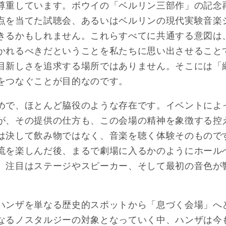
尊重しています。ボウイの「ベルリン三部作」の記念
点を当てた試聴会、あるいはベルリンの現代実験音楽
きるかもしれません。これらすべてに共通する意図は
かれるべきだということを私たちに思い出させること
目新しさを追求する場所ではありません。そこには「
をつなぐことが目的なのです。
めで、ほとんど脇役のような存在です。イベントによ
が、その提供の仕方も、この会場の精神を象徴する控
は決して飲み物ではなく、音楽を聴く体験そのもので
流を楽しんだ後、まるで劇場に入るかのようにホール
、注目はステージやスピーカー、そして最初の音色が
ハンザを単なる歴史的スポットから「息づく会場」へ
なるノスタルジーの対象となっていく中、ハンザは今