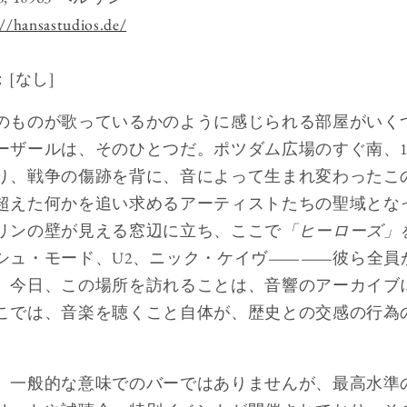
://hansastudios.de/
：[なし]
のものが歌っているかのように感じられる部屋がいく
ーザールは、そのひとつだ。ポツダム広場のすぐ南、19
り、戦争の傷跡を背に、音によって生まれ変わったこ
超えた何かを追い求めるアーティストたちの聖域とな
リンの壁が見える窓辺に立ち、ここで
「ヒーローズ」
シュ・モード、U2、ニック・ケイヴ――彼ら全員
。今日、この場所を訪れることは、音響のアーカイブ
こでは、音楽を聴くこと自体が、歴史との交感の行為
、一般的な意味でのバーではありませんが、最高水準