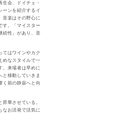
再生会、ドイチェ・
シーンを紹介するイ
、音楽はその野心に
です。「マイスター
継続性」があり、音
ってはワインやカク
えめなスタイルで一
す。来場者は早めに
へと移動していきま
響く前の静寂へと向
と昇華させている。
もなお活発で活気に