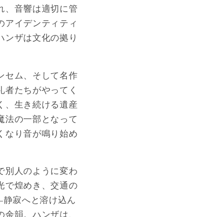
れ、音響は適切に管
のアイデンティティ
ハンザは文化の拠り
ンセム、そして名作
礼者たちがやってく
く、生き続ける遺産
魔法の一部となって
くなり音が鳴り始め
で別人のように変わ
光で煌めき、交通の
―静寂へと溶け込ん
の余韻。ハンザは、