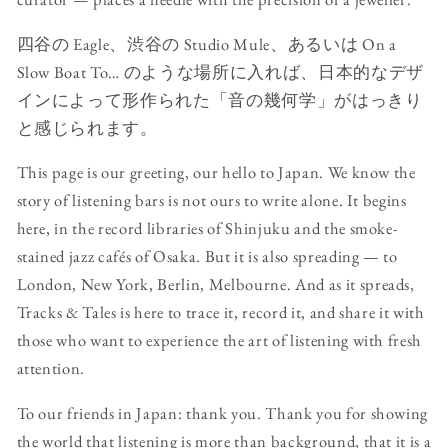
四谷の Eagle、渋谷の Studio Mule、あるいは On a
Slow Boat To… のような場所に入れば、日本的なデザ
インによって形作られた「音の幾何学」がはっきり
と感じられます。
This page is our greeting, our hello to Japan. We know the
story of listening bars is not ours to write alone. It begins
here, in the record libraries of Shinjuku and the smoke-
stained jazz cafés of Osaka. But it is also spreading — to
London, New York, Berlin, Melbourne. And as it spreads,
Tracks & Tales is here to trace it, record it, and share it with
those who want to experience the art of listening with fresh
attention.
To our friends in Japan: thank you. Thank you for showing
the world that listening is more than background, that it is a