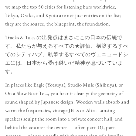
we map the top 50 cities for listening bars worldwide,
Tokyo, Osaka, and Kyoto are not just entries on the list;
they are the source, the blueprint, the foundation.
Tracks & Tales の出発点はまさにこの日本の伝統で
す。私たちが与えるすべての★評価、構築するすべ
てのシティハブ、執筆するすべてのヴェニュードシ
エには、日本から受け継いだ精神が息づいていま
す。
In places like Eagle (Yotsuya), Studio Mule (Shibuya), or
On a Slow Boat To…, you hear it clearly: the geometry of
sound shaped by Japanese design. Wooden walls absorb and
warm the frequencies, vintage JBLs or Altec Lansing
speakers sculpt the room into a private concert hall, and
behind the counter the owner — often part-DJ, part-
curator — places a needle with the precision of a jeweller.