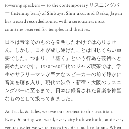
towering speakers — to the contemporary リスニングバ
ー (listening bars) of Shibuya, Shinjuku, and Osaka, Japan
has treated recorded sound with a seriousness most
countries reserved for temples and theatres.
日本は音楽そのものを発明したわけではありませ
ん。しかし、日本が成し遂げたことは同じくらい重
要でした。つまり、「聴く」という行為を芸術へと
高めたのです。1950〜60年代のジャズ喫茶では、学
生やサラリーマンが巨大なスピーカーの前で静かに
音楽を聴き入り、現代の渋谷・新宿・大阪のリスニ
ングバーに至るまで、日本は録音された音楽を神聖
なものとして扱ってきました。
At Tracks & Tales, we owe our project to this tradition.
Every ★ rating we award, every city hub we build, and every
venue dossier we write traces its spirit back to Japan. When