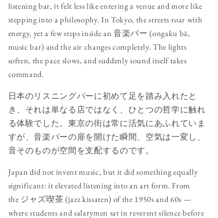
listening bar, it felt less like entering a venue and more like
stepping into a philosophy. In Tokyo, the streets roar with
energy, yet a few steps inside an 音楽バー (ongaku bā,
music bar) and the air changes completely. The lights
soften, the pace slows, and suddenly sound itself takes
command.
日本のリスニングバーに初めて足を踏み入れたと
き、それは単なる店ではなく、ひとつの哲学に触れ
る体験でした。東京の街は常に活気にあふれていま
すが、音楽バーの扉を開けた瞬間、空気は一変し、
音そのものが空間を支配するのです。
Japan did not invent music, but it did something equally
significant: it elevated listening into an art form. From
the ジャズ喫茶 (jazz kissaten) of the 1950s and 60s —
where students and salarymen sat in reverent silence before