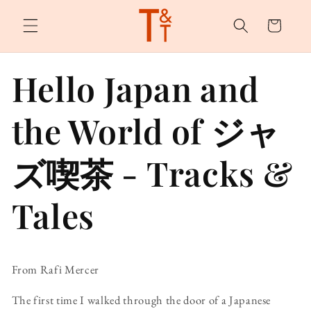
Skip to
content
Cart
Hello Japan and
the World of ジャ
ズ喫茶 - Tracks &
Tales
From Rafi Mercer
The first time I walked through the door of a Japanese