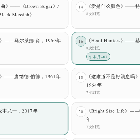
部曲》——《Brown Sugar》/
《爱是什么颜色》——特里
14
8次浏览
lack Messiah》
》——马尔莱娜·肖，1969年
《Head Hunters》—
16
8次浏览
↑ 本月+67
alk》——唐纳德·伯德，1961年
《这难道不是好消息吗》
18
1964年
7次浏览
坂本龙一，2017年
《Bright Size Life
20
年
7次浏览