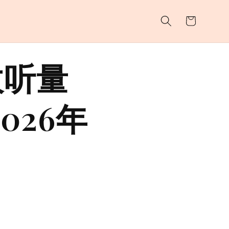
购
物
车
》收听量
026年