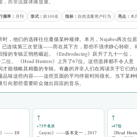
读，而非流媒体播放量。
行频率：
形式：
指标：
亮点：
月刊
前100名
自然流量用户行为
本
时，他们的选择往往遵循某种规律。本月，Nujabes再次位
Soul》已连续第三次登顶——而在其下方，那些不强求静心聆听、
的专辑正悄然崛起。《Endtroducing》跃升了九十一位，
二位。 《Head Hunters》上升了67位。这些选择都不令人意
间才能领略其精髓的专辑。有趣的并非人们在阅读关于它们的
慢品味这些内容——这些页面的平均停留时间很长。当下某种
吸引向那些需要听众做出回应的音乐。
↑
↑
+72个名次
+67位
...》—— DJ
《async》——坂本龙一，2017
《Head Hu