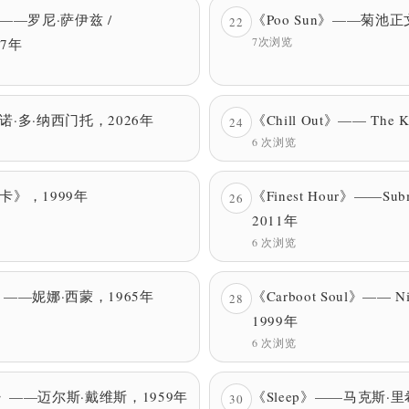
s》——罗尼·萨伊兹 /
《Poo Sun》——菊池正
22
7次浏览
97年
·多·纳西门托，2026年
《Chill Out》—— The 
24
6 次浏览
卡》，1999年
《Finest Hour》——Subm
26
2011年
6 次浏览
ues》——妮娜·西蒙，1965年
《Carboot Soul》—— Ni
28
1999年
6 次浏览
lue》——迈尔斯·戴维斯，1959年
《Sleep》——马克斯·里
30