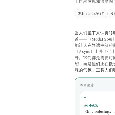
于自然发现和深度阅
版本：
发
2026年4月
当人们坐下来认真聆听
首——《Modal 
能让人在静谧中获得回报
《Async》上升了七十
外。它们都是需要时
绍，而是他们正在慢
殊的气氛，正将人们
本月搬家
↑
+91个名次
《Endtroducing..