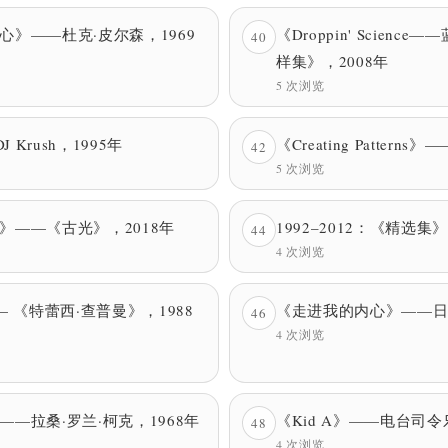
心》——杜克·皮尔森，1969
《Droppin' Scien
40
样集》，2008年
5 次浏览
J Krush，1995年
《Creating Patterns》
42
5 次浏览
》——《古光》，2018年
1992–2012：《精选集》—
44
4 次浏览
— 《特蕾西·查普曼》，1988
《走进我的内心》——日野
46
4 次浏览
—拉桑·罗兰·柯克，1968年
《Kid A》——电台司令
48
4 次浏览