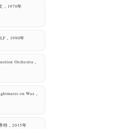
文，1970年
KLF，1990年
otion Orchestra，
ghtmares on Wax，
希特，2015年