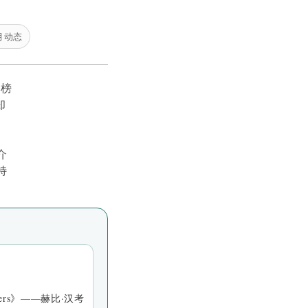
月动态
居榜
却
介
特
nters》——赫比·汉考