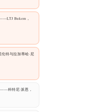
n》——LTJ Bukem，
·莫伦特与拉加蒂哈·尼
——科特尼·派恩，