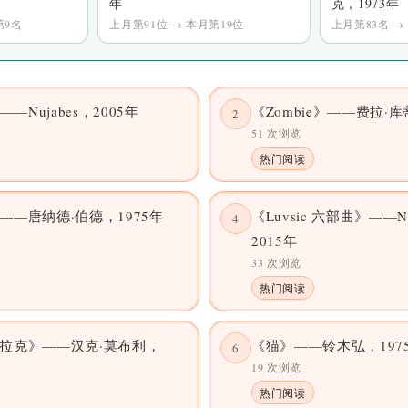
年
克，1973年
第9名
上月第91位 → 本月第19位
上月第83名 →
》——Nujabes，2005年
《Zombie》——费拉·库
2
51 次浏览
热门阅读
——唐纳德·伯德，1975年
《Luvsic 六部曲》——Nuj
4
2015年
33 次浏览
热门阅读
拉克》——汉克·莫布利，
《猫》——铃木弘，197
6
19 次浏览
热门阅读