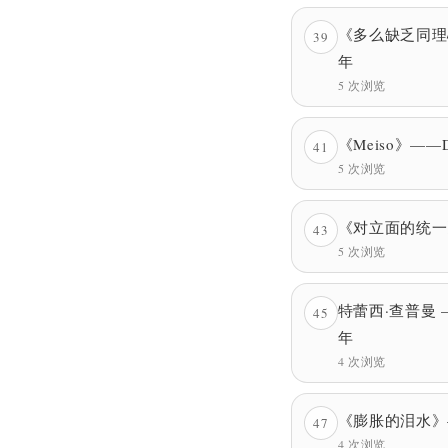
《多么缺乏同理
39
年
5 次浏览
《Meiso》——D
41
5 次浏览
《对立面的统一
43
5 次浏览
特蕾西·查普曼 
45
年
4 次浏览
《膨胀的泪水》—
47
4 次浏览