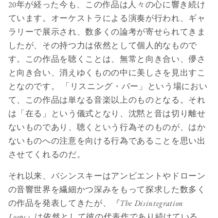
20年が経った今も、この作品は人々の心に響き続け
ています。オーケストラによる演奏が行われ、ギャ
ラリーで展示され、数多くの論考が寄せられてきま
したが、その持つ力は依然として個人的なもので
す。この作品を聴くことは、無常と向き合い、儚さ
と向き合い、消えゆくものの中に美しさを見出すこ
となのです。 「リスニング・バー」という場におい
て、この作品は単なる音楽以上のものとなる。それ
は「在る」という儀式となり、沈黙と音は切り離せ
ないものであり、聴くという行為そのものが、はか
ないものへの注意を向ける行為であることを思い出
させてくれるのだ。
それ以来、バシンスキーはアンビエントやドローン
の音響世界を繊細かつ深みをもって探求した数多く
の作品を発表してきたが、
『The Disintegration
Loops
』は依然として彼の代表作であり続けている。