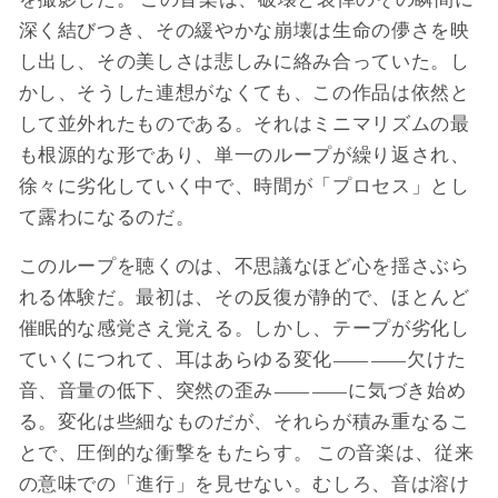
深く結びつき、その緩やかな崩壊は生命の儚さを映
し出し、その美しさは悲しみに絡み合っていた。し
かし、そうした連想がなくても、この作品は依然と
して並外れたものである。それはミニマリズムの最
も根源的な形であり、単一のループが繰り返され、
徐々に劣化していく中で、時間が「プロセス」とし
て露わになるのだ。
このループを聴くのは、不思議なほど心を揺さぶら
れる体験だ。最初は、その反復が静的で、ほとんど
催眠的な感覚さえ覚える。しかし、テープが劣化し
ていくにつれて、耳はあらゆる変化――欠けた
音、音量の低下、突然の歪み――に気づき始め
る。変化は些細なものだが、それらが積み重なるこ
とで、圧倒的な衝撃をもたらす。 この音楽は、従来
の意味での「進行」を見せない。むしろ、音は溶け