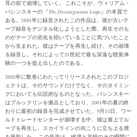
耳の前で崩壊していく。 これこそが、ウィリアム・
バシンスキーの
『The Disintegration Loops
』の本質で
ある。2001年に録音されたこの作品は、彼が古いテ
ープ録音をデジタル化しようとした際、再生そのも
のがテープの劣化を招いていることに気づいたこと
から生まれた。彼はテープを再生し続け、その崩壊
を録音し、それによって21世紀で最も深遠な聴覚体
験の一つを捉え出したのである。
2002年に数巻にわたってリリースされたこのプロジ
ェクトは、そのサウンドだけでなく、そのタイミン
グにおいても伝説的なものとなった。バシンスキー
はブルックリンを拠点としており、2001年の夏の終
わりに最初の録音を完成させていた。9月11日、ワー
ルドトレードセンターが崩壊する中、彼は屋上でル
ープを再生し、スカイラインの向こうに立ち上る煙
を撮影した。 この音楽は、破壊と哀悼のその瞬間に