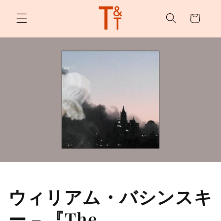
カ
ンツへ
スキッ
ー
プ
ト
ウィリアム・バシンスキ
ー – 『The