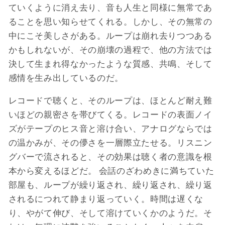
ていくように消え去り、音も人生と同様に無常であ
ることを思い知らせてくれる。しかし、その無常の
中にこそ美しさがある。ループは崩れ去りつつある
かもしれないが、その崩壊の過程で、他の方法では
決して生まれ得なかったような質感、共鳴、そして
感情を生み出しているのだ。
レコードで聴くと、そのループは、ほとんど耐え難
いほどの親密さを帯びてくる。レコードの表面ノイ
ズがテープのヒス音と溶け合い、アナログならでは
の温かみが、その儚さを一層際立たせる。リスニン
グバーで流されると、その効果は聴く者の意識を根
本から変えるほどだ。 会話のざわめきに満ちていた
部屋も、ループが繰り返され、繰り返され、繰り返
されるにつれて静まり返っていく。時間は遅くな
り、やがて伸び、そして溶けていくかのようだ。そ