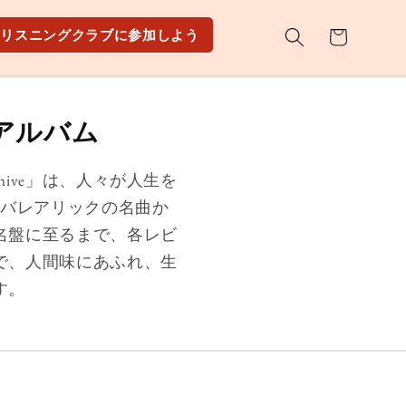
カ
リスニングクラブに参加しよう
ー
ト
のアルバム
Archive」は、人々が人生を
バレアリックの名曲か
名盤に至るまで、各レビ
で、人間味にあふれ、生
す。