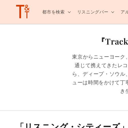
ンツへ
スキッ
都市を検索
リスニングバー
ア
プ
『Tra
東京からニューヨーク
通じて携えてきたレ
ら、ディープ・ソウル
ューは時間をかけて丁
き
「リスニング・シティーズ