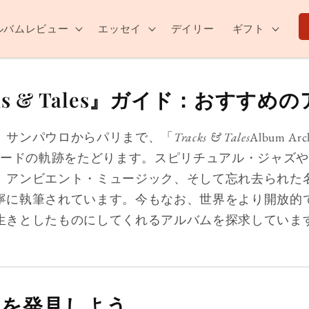
ルバムレビュー
エッセイ
デイリー
ギフト
cks & Tales』ガイド：おすすめ
、サンパウロからパリまで、「
Tracks & Tales
Album 
コードの軌跡をたどります。スピリチュアル・ジャズや
、アンビエント・ミュージック、そして忘れ去られた
寧に執筆されています。今もなお、世界をより開放的
生きとしたものにしてくれるアルバムを探求していま
」を発見しよう