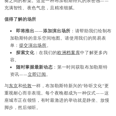
奏之间的桥梁。这是一种布加勒斯特式的亲密感——
充满智性、夜色气息，且精准细腻。
值得了解的场所
即将推出——添加演出场所
：请帮助我们绘制布
加勒斯特的音乐空间地图。请使用我们的简易表
单：
提交演出场所
。
探索文化
：在我们的
欧洲档案库
中了解更多内
容。
随时掌握最新动态
：第一时间获取布加勒斯特
资讯——
立即订阅
。
与
东京
和
伦敦
一样，布加勒斯特新兴的“聆听文化”更
重视耐心而非表现。每个夜晚都成为一种仪式——这
座城市正在领悟，有时最激进的举动就是静坐、放慢
脚步，然后倾听。