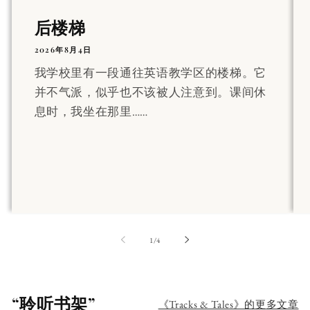
后楼梯
2026年8月4日
我学校里有一段通往英语教学区的楼梯。它
并不气派，似乎也不该被人注意到。课间休
息时，我坐在那里……
第
1
/
4
“聆听书架”
《Tracks & Tales》的更多文章