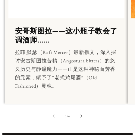
安哥斯图拉——这小瓶子教会了
调酒师……
拉菲·默瑟（Rafi Mercer）最新撰文，深入探
讨安古斯图拉苦精（Angostura bitters）的悠
久历史与静谧魔力——正是这种神秘而芳香
的元素，赋予了“老式鸡尾酒”（Old
Fashioned）灵魂。
第
1
/
4