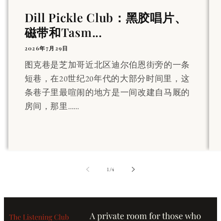
Dill Pickle Club：黑胶唱片、
磁带和Tasm...
2026年7月29日
图克巷是芝加哥近北区迪尔伯恩街旁的一条
短巷，在20世纪20年代的大部分时间里，这
条巷子里最喧闹的地方是一间改建自马厩的
房间，那里……
第
1
/
4