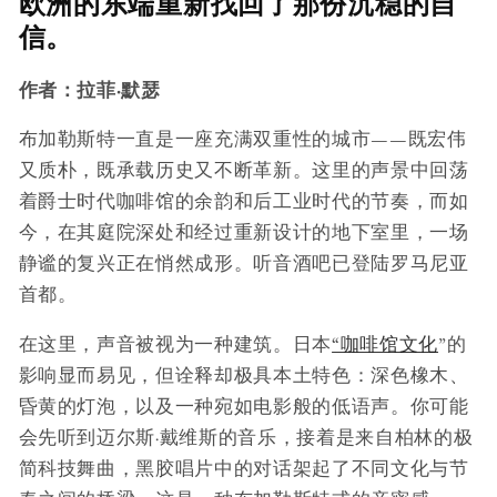
欧洲的东端重新找回了那份沉稳的自
信。
作者：拉菲·默瑟
布加勒斯特一直是一座充满双重性的城市——既宏伟
又质朴，既承载历史又不断革新。这里的声景中回荡
着爵士时代咖啡馆的余韵和后工业时代的节奏，而如
今，在其庭院深处和经过重新设计的地下室里，一场
静谧的复兴正在悄然成形。听音酒吧已登陆罗马尼亚
首都。
在这里，声音被视为一种建筑。日本
“咖啡馆文化
”的
影响显而易见，但诠释却极具本土特色：深色橡木、
昏黄的灯泡，以及一种宛如电影般的低语声。你可能
会先听到迈尔斯·戴维斯的音乐，接着是来自柏林的极
简科技舞曲，黑胶唱片中的对话架起了不同文化与节