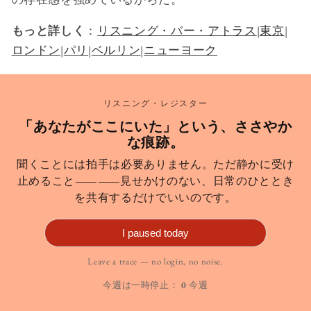
もっと詳しく
：
リスニング・バー・アトラス
|
東京
|
ロンドン
|
パリ
|
ベルリン
|
ニューヨーク
リスニング・レジスター
「あなたがここにいた」という、ささやか
な痕跡。
聞くことには拍手は必要ありません。ただ静かに受け
止めること――見せかけのない、日常のひととき
を共有するだけでいいのです。
I paused today
Leave a trace — no login, no noise.
今週は一時停止：
0
今週