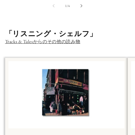
の
1
/
4
「リスニング・シェルフ」
Tracks & Talesからのその他の読み物