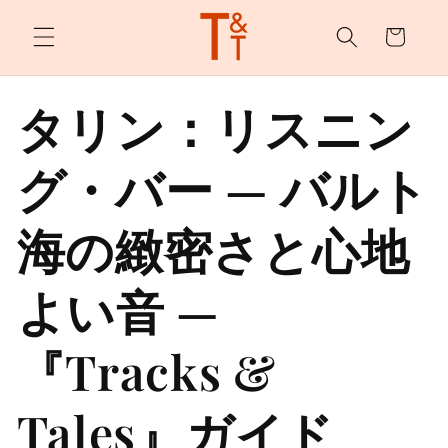
カ
ンツへ
スキッ
ー
プ
ト
タリン：リスニン
グ・バー — バルト
海の緻密さと心地
よい音 —
『Tracks &
Tales』ガイド