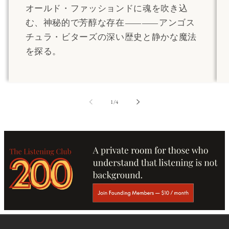
オールド・ファッションドに魂を吹き込
む、神秘的で芳醇な存在――アンゴス
チュラ・ビターズの深い歴史と静かな魔法
を探る。
の
1
/
4