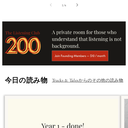
の
1
/
4
今日の読み物
Tracks & Talesからのその他の読み物