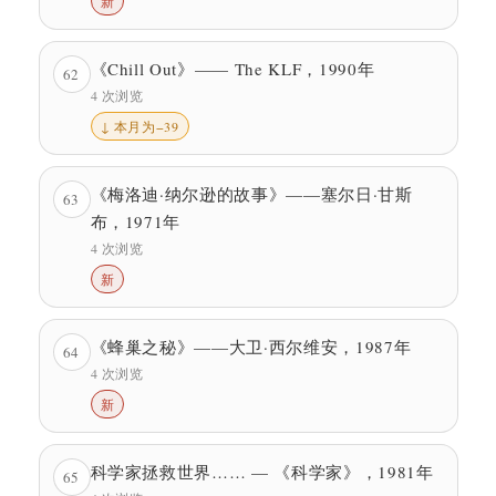
新
《Chill Out》—— The KLF，1990年
62
4 次浏览
↓ 本月为−39
《梅洛迪·纳尔逊的故事》——塞尔日·甘斯
63
布，1971年
4 次浏览
新
《蜂巢之秘》——大卫·西尔维安，1987年
64
4 次浏览
新
科学家拯救世界…… — 《科学家》，1981年
65