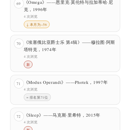
《Omega》——恩里克·莫伦特与拉加蒂哈·尼
69
克，1996年
4 次浏览
↓ 本月为−56
《埃塞俄比亚爵士乐 第4辑》——穆拉图·阿斯
70
塔特克，1974年
4 次浏览
新
《Modus Operandi》——Photek，1997年
71
4 次浏览
= 排名第71位
《Sleep》——马克斯·里希特，2015年
72
4 次浏览
新