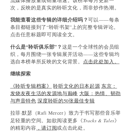
流媒体播放量或销量增速。该榜单每月更新一
次，反映的是真实的聆听文化，而非炒作热潮。
我能查看这些专辑的详细介绍吗？
可以——每条
条目都链接到了“聆听书架”上的完整专辑评论。
点击任意标题即可阅读全文。
什么是“聆听俱乐部”？
这是一个全球性的会员组
织，每月围绕一张专辑展开活动——这些专辑均
选自本榜单所反映的文化背景。
点击此处加入。
继续探索
《聆听专辑档案》
聆听文化的日本起源
东京：
发烧友夜生活的发源地与巅峰
大阪：热情、韧劲
与声音特色
深度聆听的50张最佳专辑
拉菲·默瑟（Rafi Mercer）致力于书写那些音乐举
Tracks & Tales
足轻重的空间。如欲阅读更多《
》
的精彩内容
，请订阅
或点击此处。