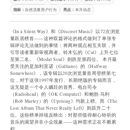
指标：
亮点：
自然流量用户行为
本月动态
《In a Silent Way》和《Discreet Music》以72次浏览
量跃居榜首——这种双篇评论的格式做到了单张专
辑评论无法做到的事情：将两种观点相互关联，并
引导读者重新审视两者。铃木弘的《Cat》上升七位
至第二名。《Modal Soul》则跌至第四位。 本月最
受关注的是加利亚诺（Galliano）的《Halfway
Somewhere》，该专辑以20次浏览量首周登榜第七
位，对于这张1997年发行、长期绝版的专辑而言，
这无疑是一个令人瞩目的首秀。电台司令
（Radiohead）的《OK Computer》和鲍勃·马利
（Bob Marley）的《Uprising》均新上榜。而《The
Lost Album That Never Really Left》则跃升二十
位。这份榜单持续反映出：对那些值得耐心聆听的
音乐的渴望并非小众现象——这种需求正在不断累
积。