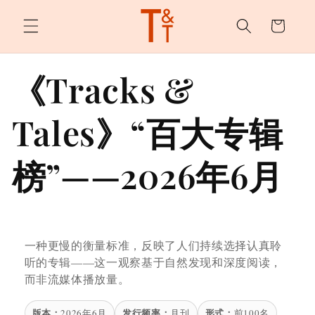
购
跳至内
容
物
车
《Tracks &
Tales》“百大专辑
榜”——2026年6月
一种更慢的衡量标准，反映了人们持续选择认真聆
听的专辑——这一观察基于自然发现和深度阅读，
而非流媒体播放量。
版本：
发行频率：
形式：
2026年6月
月刊
前100名