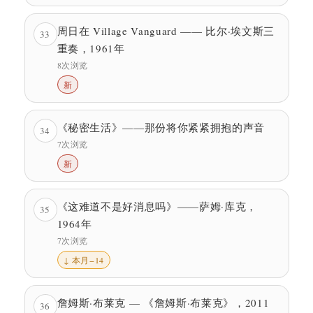
周日在 Village Vanguard —— 比尔·埃文斯三
33
重奏，1961年
8次浏览
新
《秘密生活》——那份将你紧紧拥抱的声音
34
7次浏览
新
《这难道不是好消息吗》——萨姆·库克，
35
1964年
7次浏览
↓ 本月−14
詹姆斯·布莱克 — 《詹姆斯·布莱克》，2011
36