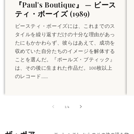
『Paul's Boutique』 — ビース
ティ・ボーイズ (1989)
ビースティ・ボーイズには、これまでのス
タイルを繰り返すだけの十分な理由があっ
たにもかかわらず、彼らはあえて、成功を
収めていた自分たちのイメージを解体する
ことを選んだ。『ポールズ・ブティック』
は、その後に生まれた作品だ。100枚以上
のレコード……
の
1
/
4
ザ・ポア