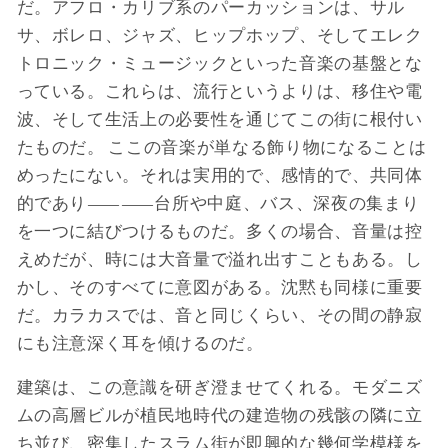
だ。アフロ・カリブ系のパーカッションは、サル
サ、ボレロ、ジャズ、ヒップホップ、そしてエレク
トロニック・ミュージックといった音楽の基盤とな
っている。これらは、流行というよりは、移住や電
波、そして生活上の必要性を通じてこの街に根付い
たものだ。 ここの音楽が単なる飾り物になることは
めったにない。それは実用的で、感情的で、共同体
的であり――台所や中庭、バス、深夜の集まり
を一つに結びつけるものだ。多くの場合、音量は控
えめだが、時には大音量で溢れ出すこともある。し
かし、そのすべてに意図がある。沈黙も同様に重要
だ。カラカスでは、音と同じくらい、その間の静寂
にも注意深く耳を傾けるのだ。
建築は、この意識を研ぎ澄ませてくれる。モダニズ
ムの高層ビルが植民地時代の建造物の残骸の隣に立
ち並び、密集したスラム街が即興的な幾何学模様を