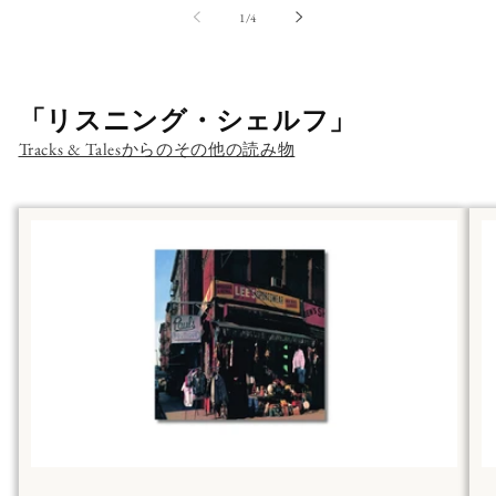
の
1
/
4
「リスニング・シェルフ」
Tracks & Talesからのその他の読み物