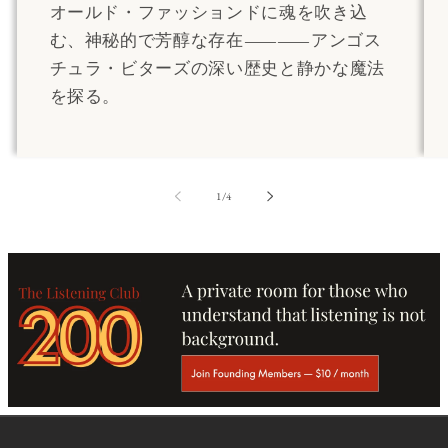
オールド・ファッションドに魂を吹き込
む、神秘的で芳醇な存在――アンゴス
チュラ・ビターズの深い歴史と静かな魔法
を探る。
の
1
/
4