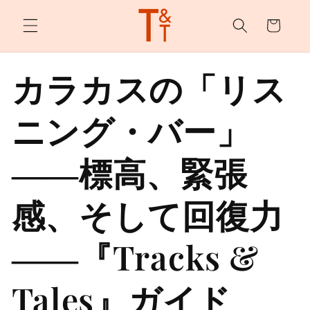
カ
ンツへ
スキッ
ー
プ
ト
カラカスの「リス
ニング・バー」
――標高、緊張
感、そして回復力
――『Tracks &
Tales』ガイド