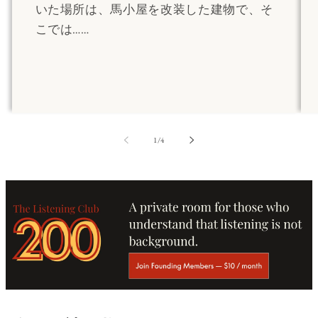
いた場所は、馬小屋を改装した建物で、そ
こでは……
の
1
/
4