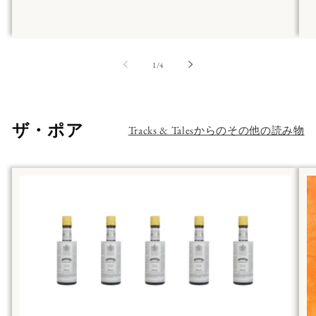
の
1
/
4
ザ・ポア
Tracks & Talesからのその他の読み物