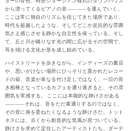
ターの音色、時折ジョージアン様式のタウンハウス
から漂ってくるピアノの音――を運んでいく。
ここは常に独自のリズムを信じてきた場所であり、
時代を超越したような、そしてどこか反抗的な雰囲
気さえ感じさせる静かな自立性を保っている。そし
て、丘と川が織りなす光の間に広がるその空間で、
耳を傾ける文化が形を成し始めている。
ハイストリートを歩きながら、インディーズの書店
や、思いがけない場所にひっそりと置かれたレコー
ドの箱、音楽が単なる付け足しではなく、一日の良
き相棒となっているカフェを通り過ぎると、その雰
囲気を実感する。 ここには本能的な静けさがある
――それは、音をただ素通りするのではなく、
その音に身を委ねたくなるような静けさだ。トット
ネスには、古くから創造的な気風が息づいている。
静けさを求めて定住したアーティストたち、ダーテ