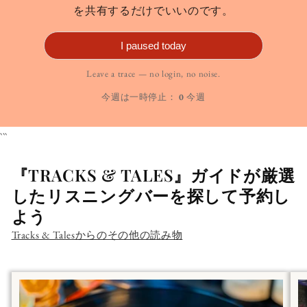
を共有するだけでいいのです。
I paused today
Leave a trace — no login, no noise.
今週は一時停止：
0
今週
```
『TRACKS & TALES』ガイドが厳選
したリスニングバーを探して予約し
よう
Tracks & Talesからのその他の読み物