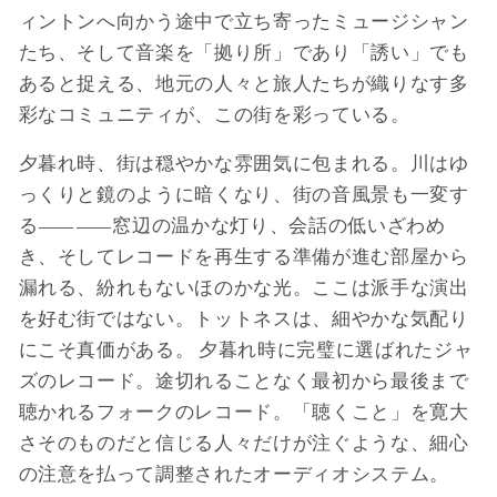
ィントンへ向かう途中で立ち寄ったミュージシャン
たち、そして音楽を「拠り所」であり「誘い」でも
あると捉える、地元の人々と旅人たちが織りなす多
彩なコミュニティが、この街を彩っている。
夕暮れ時、街は穏やかな雰囲気に包まれる。川はゆ
っくりと鏡のように暗くなり、街の音風景も一変す
る――窓辺の温かな灯り、会話の低いざわめ
き、そしてレコードを再生する準備が進む部屋から
漏れる、紛れもないほのかな光。ここは派手な演出
を好む街ではない。トットネスは、細やかな気配り
にこそ真価がある。 夕暮れ時に完璧に選ばれたジャ
ズのレコード。途切れることなく最初から最後まで
聴かれるフォークのレコード。「聴くこと」を寛大
さそのものだと信じる人々だけが注ぐような、細心
の注意を払って調整されたオーディオシステム。