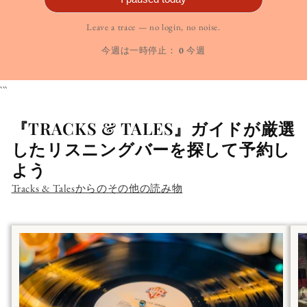
Leave a trace — no login, no noise.
今週は一時停止：
0
今週
```
『TRACKS & TALES』ガイドが厳選
したリスニングバーを探して予約し
よう
Tracks & Talesからのその他の読み物