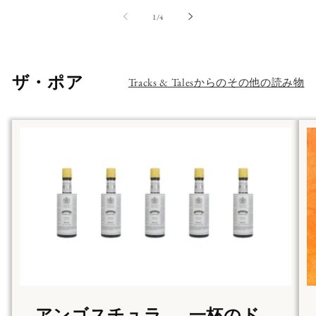
の
1
/
4
ザ・ポア
Tracks & Talesからのその他の読み物
アンゴスチュラ ― 一杯のド