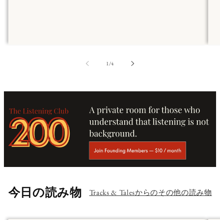
の
1
/
4
今日の読み物
Tracks & Talesからのその他の読み物