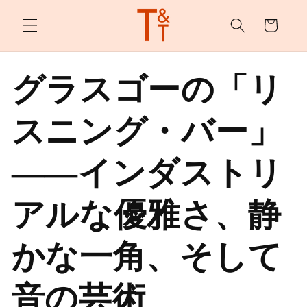
カ
ンツへ
スキッ
ー
プ
ト
グラスゴーの「リ
スニング・バー」
――インダストリ
アルな優雅さ、静
かな一角、そして
音の芸術