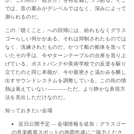
が、この街の「聴き方」を再定義しつつある。そこ
では、音の重みがデシベルではなく、深みによって
測られるのだ。
この「聴くこと」への回帰には、紛れもなくグラス
ゴーらしい何かがある。それは抑制されたものでは
なく、洗練されたものだ。かつて船の船体を造って
いたその手は、今やターンテーブルの台座を造り上
げている。ポストパンクや美術学校での反逆を駆り
立てたのと同じ本能が、今や親密さと温かみを醸し
出すサウンドシステムを調整している。この街の情
熱は衰えていない――ただ、より静かな表現方
法を見出しただけなのだ。
知っておきたい会場
近日公開予定 — 会場情報を追加：グラスゴー
の音楽鑑賞スポットの地図作成にご協力くださ