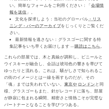
い。簡単なフォームをご利用ください：「
会場情
報を送信
」。
文化を探求しよう：当社のグローバル
・リス
ニング・バーのアーカイブ
をじっくりとご覧くだ
さい。
最新情報を逃さない：グラスゴーに関する特
集記事をいち早くお届けします —
購読はこちら
。
これらの部屋では、木と真鍮が調和し、ビニールと
ウイスキーが融合し、会話は琥珀色の響きを帯びて
ゆったりと流れる。これは、騒がしさで知られるこ
の街のイメージとは一線を画すものだが、その
「魂」までは失われていない。
東京や
ロンドン
と同
様、グラスゴーもまた、針がレコードに落ち、部屋
が静寂に包まれる瞬間、精密さと情熱こそが完璧な
パートナーとなることを学びつつある。