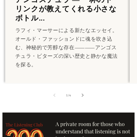
リンクが教えてくれる小さな
ボトル...
ラフィ・マーサーによる新たなエッセイ。
オールド・ファッションドに魂を吹き込
む、神秘的で芳醇な存在――アンゴス
チュラ・ビターズの深い歴史と静かな魔法
を探る。
の
1
/
4