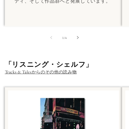
ティ、そして作品群へと発展しています。
の
1
/
4
「リスニング・シェルフ」
Tracks & Talesからのその他の読み物